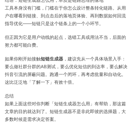
结语：短链生成器怎么用，本质是链路思维的落地
工具本身没有门槛，门槛在于你怎么设计整条转化链路。从用
户在哪看到链接、到点击后的落地页体验、再到数据如何回流
指导优化——短链只是这个链条上的一个小环节。
但正因为它是用户动线的起点，选错工具或用法不当，后面的
努力都可能白费。
如果你刚开始接触
短链生成器
，建议先从一个具体场景入手：
要么做社群分群的AB测试，要么优化短信的到达率，要么解决
抖音引流的屏蔽问题。跑通一个闭环，再考虑批量和自动化。
这比泛泛地「了解一下」有效十倍。
总结
如果上面这些对你判断「短链生成器怎么用」有帮助，那这篇
文章的目的就达到了。短链生成器不是非此即彼的选择题，大
多数时候是需求决定答案。