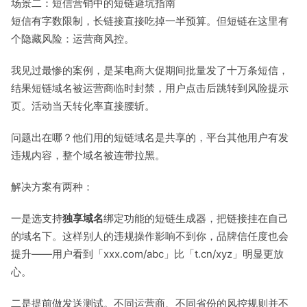
场景二：短信营销中的短链避坑指南
短信有字数限制，长链接直接吃掉一半预算。但短链在这里有
个隐藏风险：运营商风控。
我见过最惨的案例，是某电商大促期间批量发了十万条短信，
结果短链域名被运营商临时封禁，用户点击后跳转到风险提示
页。活动当天转化率直接腰斩。
问题出在哪？他们用的短链域名是共享的，平台其他用户有发
违规内容，整个域名被连带拉黑。
解决方案有两种：
一是选支持
独享域名
绑定功能的短链生成器，把链接挂在自己
的域名下。这样别人的违规操作影响不到你，品牌信任度也会
提升——用户看到「xxx.com/abc」比「t.cn/xyz」明显更放
心。
二是提前做发送测试。不同运营商、不同省份的风控规则并不