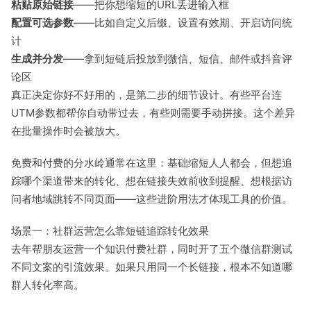
粘贴原始链接
——把你想缩短的URL丢进输入框
配置可选参数
——比如自定义后缀、设置有效期、开启访问统
计
生成并分发
——拿到短链后投放到微信、短信、邮件或抖音评
论区
真正决定你好不好用的，是第二步的细节设计。有些平台连
UTM参数都帮你自动带过去，有些则需要手动拼接。这个差异
在批量操作时会被放大。
免费和付费的分水岭通常在这里：基础缩短人人都会，但想追
踪哪个渠道带来的转化、想在链接失效前收到提醒、想根据访
问者地域跳转不同页面——这些进阶用法才体现工具的价值。
场景一：社群运营怎么靠短链追踪转化效果
去年帮朋友运营一个知识付费社群，同时开了五个微信群测试
不同文案的引流效果。如果只用同一个长链接，根本不知道哪
群人转化率高。