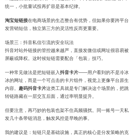
统一，小批量试投再扩容是基本纪律。
淘宝短链接
在电商场景的生态整合有优势，但如果你要跨平台
发营销短信，独立第三方的灵活性反而更重要。
场景三：抖音私信引流的安全玩法
抖音对站外链接的管控越来越严，直接发微信或网址很容易被
屏蔽或降权。这时候短链需要配合「包装」技巧。
一种常见做法是把短链嵌入
抖音卡片
——用户看到的不是冷冰
冰的网址，而是一个可点击的卡片组件，视觉上更像平台原生
内容。
趣码抖音卡片
这类工具就是专门解决这个场景的，把跳
转链路藏在一层交互后面，通过率明显提升。
但要注意，再巧妙的包装也架不住高频骚扰。同一账号一天私
发几十条带链消息，触发风控是早晚的事。
我的建议是：短链只是基础设施，真正的核心是分发策略的克