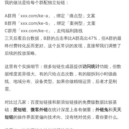
我的做法是给每个群配独立短链：
A群用「xxx.com/ke-a」，绑定「痛点型」文案
B群用「xxx.com/ke-b」，绑定「案例型」文案
C群用「xxx.com/ke-c」，走纯福利路线
三天后看后台数据，B群的点击率比A群高出47%，但A群的最
终付费转化反而更好。这个反常识的发现，直接帮我们调整了
后续的投放策略。
这里有个实操细节：很多短链生成器提供
访问统计
功能，但数
据维度差异很大。有的只给点击次数，有的能拆到小时级曲
线、地域分布、设备类型。如果你做精细运营，后者才是刚
需。
对比过几家：百度短链接和新浪短链接的免费版数据比较基
础；
爱短链
、
微客外链
在统计深度上各有侧重；
外链兔
和
天天
短链
的操作界面更偏向技术向。没有绝对优劣，看你要什么。