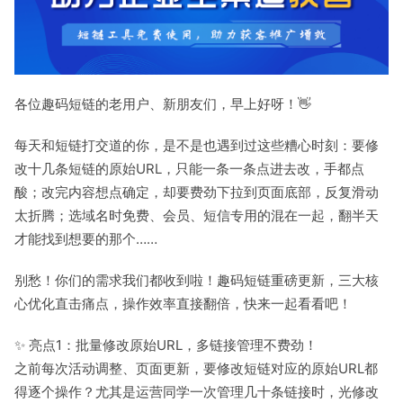
各位趣码短链的老用户、新朋友们，早上好呀！👋
每天和短链打交道的你，是不是也遇到过这些糟心时刻：要修
改十几条短链的原始URL，只能一条一条点进去改，手都点
酸；改完内容想点确定，却要费劲下拉到页面底部，反复滑动
太折腾；选域名时免费、会员、短信专用的混在一起，翻半天
才能找到想要的那个……
别愁！你们的需求我们都收到啦！趣码短链重磅更新，三大核
心优化直击痛点，操作效率直接翻倍，快来一起看看吧！
✨ 亮点1：批量修改原始URL，多链接管理不费劲！
之前每次活动调整、页面更新，要修改短链对应的原始URL都
得逐个操作？尤其是运营同学一次管理几十条链接时，光修改