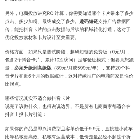
另外，电商投放讲究ROI计算，你需要知道哪个卡片带来了多少
点击、多少加粉、最终成交了多少。
趣码短链
支持广告数据回
传，能把抖音卡片的点击数据与后续的私域转化打通，这对于
优化投放素材和卡片设计至关重要。
价格方面，如果只是测试阶段，趣码短链的免费版（0元/月，
包含2个抖音卡片、累计10次访问）足够验证模式；但要真想跑
量，
必须升级到高级版
（89元/月或599元/年），支持20个抖
音卡片和近6个月的数据统计，这对持续推广的电商商家是性价
比拐点。
哪些情况其实不适合做抖音卡片
说完了该做什么，也得说说边界。不是所有电商商家都适合在
抖音上投卡片引流：
如果你的产品是即兴消费型且客单价低于9.9元，直接挂小黄车
比导私域更高效。私域有运营成本，低价走量品经不起这个折