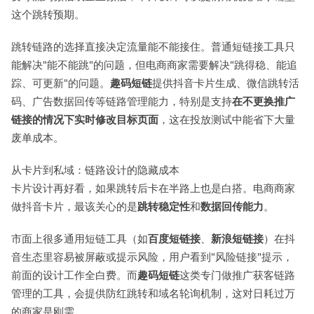
这个跳转预期。
跳转链路的选择直接决定流量能不能接住。普通短链接工具只
能解决"能不能跳"的问题，但电商商家需要解决"跳得稳、能追
踪、可更新"的问题。
趣码短链
提供抖音卡片生成、微信跳转活
码、广告数据回传等链路管理能力，特别是支持
在不更换推广
链接的情况下实时修改目标页面
，这在投放测试中能省下大量
废单成本。
从卡片到私域：链路设计的隐藏成本
卡片设计再好看，如果跳转后卡在半路上也是白搭。电商商家
做抖音卡片，最该关心的是
跳转稳定性
和
数据回传能力
。
市面上很多通用短链工具（如
百度短链接
、
新浪短链接
）在抖
音生态里容易被屏蔽或提示风险，用户看到"风险链接"提示，
前面的设计工作全白费。而
趣码短链
这类专门做推广获客链路
管理的工具，会提供防红跳转和域名轮询机制，这对日耗过万
的商家是刚需。