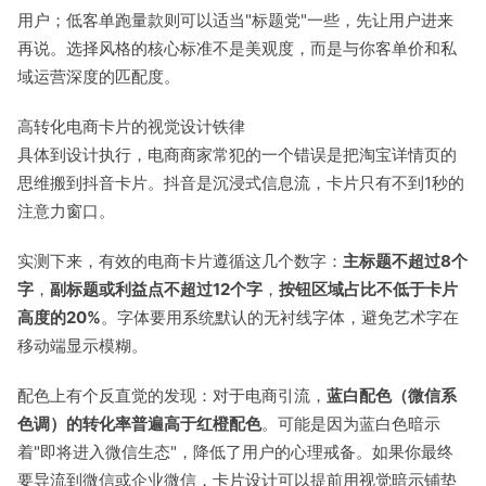
用户；低客单跑量款则可以适当"标题党"一些，先让用户进来
再说。选择风格的核心标准不是美观度，而是与你客单价和私
域运营深度的匹配度。
高转化电商卡片的视觉设计铁律
具体到设计执行，电商商家常犯的一个错误是把淘宝详情页的
思维搬到抖音卡片。抖音是沉浸式信息流，卡片只有不到1秒的
注意力窗口。
实测下来，有效的电商卡片遵循这几个数字：
主标题不超过8个
字
，
副标题或利益点不超过12个字
，
按钮区域占比不低于卡片
高度的20%
。字体要用系统默认的无衬线字体，避免艺术字在
移动端显示模糊。
配色上有个反直觉的发现：对于电商引流，
蓝白配色（微信系
色调）的转化率普遍高于红橙配色
。可能是因为蓝白色暗示
着"即将进入微信生态"，降低了用户的心理戒备。如果你最终
要导流到微信或企业微信，卡片设计可以提前用视觉暗示铺垫