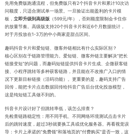
先用免费版跑通流程，但免费版只有2个抖音卡片和累计10次访
问额度，只适合测试单一场景。一旦验证出能盈利的卡片模
板，
立即升级到高级版
（599元/年），否则额度限制会卡住你
的放量节奏。高级版支持20个抖音卡片和近6个月数据统计，
对于月投放在1-3万的中小商家是甜点区间。
趣码抖音卡片和爱短链、微客外链相比有什么实际区别？
核心区别在于链路管理能力。爱短链、微客外链主要解决"把长
链接变短"的问题，而趣码短链提供抖音卡片生成、企微获客链
接、小程序跳转等多种获客链路，并且能在不改推广入口的情
况下更新目标链接（活码功能）。更重要的是，趣码支持广告
回传，能把卡片点击数据回传给抖音广告后台优化投放模型，
这是纯短链工具做不到的。
抖音卡片设计好了但跳转率低，该怎么排查？
先检查链路稳定性：用不同手机、不同网络环境测试点击卡片
后的跳转速度，超过3秒就要换工具或优化服务器。再看视觉误
导：卡片上承诺的"免费领"和落地页的"付费购买"是否一致，这