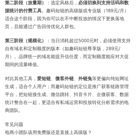
第二阶段（放量期）
：选定风格后，
必须切换到支持活码和数
据统计的付费工具
。趣码短链的高级版或专业版（189元/月）
适合这个阶段，因为你可以在不中断投放的情况下更换落地
页，且能通过广告回传优化人群包。
第三阶段（规模化）
：当日消耗超过5000元时，必须使用支持
自有域名和定制额度的版本（如趣码短链尊享版，289元/
月）。品牌统一的域名能提升信任度，而定制额度能应对大促
期间的流量峰值。
对比其他工具，
爱短链
、
微客外链
、
外链兔
等更偏向纯短网址
生成，适合个人用户；而趣码短链的定位是推广获客链路管理
平台，把短链接生成、微信跳转、抖音卡片、企微获客、数据
统计整合在一起，更适合有私域运营和投放转化分析需求的电
商团队。
常见问题
电商小团队该用免费版还是直接上高级版？