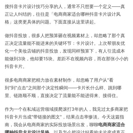
搜抖音卡片设计技巧分享的人，通常不只想要一个定义——真
正让人纠结的，往往是「电商商家适合哪种抖音卡片设计风
格」这类更具体的问题。下面直接从这里讲起。
做抖音投放，很多人把预算砸在视频素材上，却忽略了那个真
正决定流量能不能进来的关键环节：卡片设计。上次帮朋友优
化一个美妆店铺的抖音投放，发现同样预算下，有人引流成本
能做到3块，他却要15块。差距不在视频内容，而在那张小小的
抖音卡片。
很多电商商家把精力放在素材制作，却忽略了用户从"看
到"到"点击"之间那个决定性瞬间——卡片长什么样、跳到哪
里、链路顺不顺，直接决定了流量能不能进得来、接得住。
作为一个在私域运营领域摸爬滚打3年的人，我见过太多商家把
抖音卡片当成"带链接的图文"，结果点击率惨淡。今天这篇指
南，我会从电商商家的实际投放场景出发，聊聊
电商商家适合
哪种抖音卡片设计风格
，以及怎么把设计好看的卡片变成真正