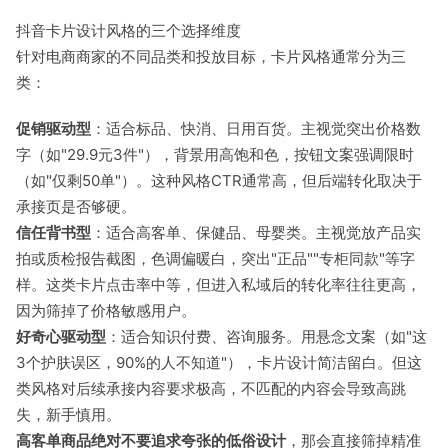
抖音卡片设计风格的三个选择维度
针对电商商家的不同品类和投放目标，卡片风格通常分为三
类：
促销驱动型
：适合标品、快消、日用百货。主视觉突出价格数
字（如"29.9元3件"），背景用高饱和色，按钮文案强调限时
（如"仅剩50单"）。这种风格CTR通常高，但后端转化取决于
承接页是否够硬。
信任背书型
：适合高客单、保健品、母婴类。主视觉放产品实
拍或质检报告截图，色调偏暖白，突出"正品""专柜同款"等字
样。这类卡片点击率中等，但进入私域后的转化率往往更高，
因为筛掉了价格敏感用户。
好奇心驱动型
：适合知识付费、咨询服务。用悬念文案（如"这
3个护肤误区，90%的人不知道"），卡片设计简洁留白。但这
类风格对后续承接内容要求极高，不匹配的内容会导致高跳
失，新手慎用。
高客单商品绝对不要追求夸张的低俗设计
，那会直接筛掉精准