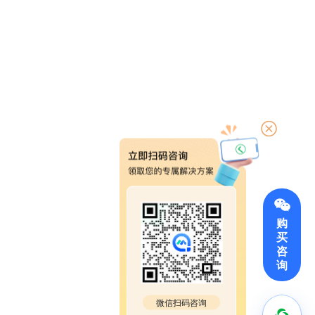
购
买
咨
询
微信扫码咨询