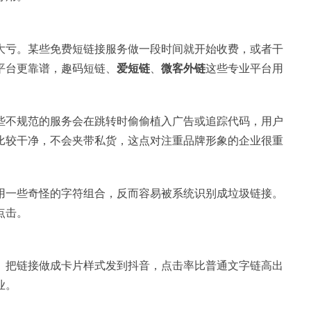
大亏。某些免费短链接服务做一段时间就开始收费，或者干
平台更靠谱，趣码短链、
爱短链
、
微客外链
这些专业平台用
些不规范的服务会在跳转时偷偷植入广告或追踪代码，用户
比较干净，不会夹带私货，这点对注重品牌形象的企业很重
用一些奇怪的字符组合，反而容易被系统识别成垃圾链接。
点击。
。把链接做成卡片样式发到抖音，点击率比普通文字链高出
业。