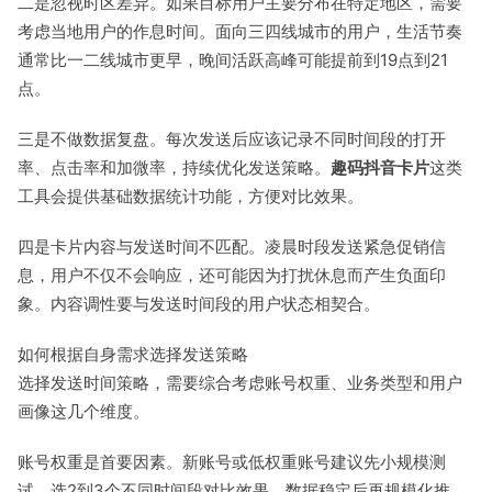
二是忽视时区差异。如果目标用户主要分布在特定地区，需要
考虑当地用户的作息时间。面向三四线城市的用户，生活节奏
通常比一二线城市更早，晚间活跃高峰可能提前到19点到21
点。
三是不做数据复盘。每次发送后应该记录不同时间段的打开
率、点击率和加微率，持续优化发送策略。
趣码抖音卡片
这类
工具会提供基础数据统计功能，方便对比效果。
四是卡片内容与发送时间不匹配。凌晨时段发送紧急促销信
息，用户不仅不会响应，还可能因为打扰休息而产生负面印
象。内容调性要与发送时间段的用户状态相契合。
如何根据自身需求选择发送策略
选择发送时间策略，需要综合考虑账号权重、业务类型和用户
画像这几个维度。
账号权重是首要因素。新账号或低权重账号建议先小规模测
试，选2到3个不同时间段对比效果，数据稳定后再规模化推