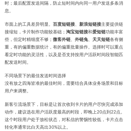
时；最后配置发送间隔，防止短时间内向同一用户发送多条消
息。
市面上的工具差异明显。
百度短链接
、
新浪短链接
主要提供链
接缩短，卡片制作功能较基础；
淘宝短链接
和
爱短链
功能丰富
些，但定时精细度不够；
微客外链
、
外链兔
、
天天短链
各有侧
重，有的偏重数据统计，有的偏重批量操作。选择时可以重点
看定时功能的灵活性，以及是否支持按用户活跃时间段智能匹
配发送时间。
不同场景下的最佳发送时间选择
没有放之四海皆准的最佳时间，需要结合具体业务场景和目标
用户来调整。
新客引流场景下，目标是让首次收到卡片的用户尽快完成添加
动作，建议选在用户活跃度最高的时段，即晚上20点到22点。
这个时段用户处于放松状态，对私信的警惕性较低，卡片点击
转化率通常比白天高出30%以上。