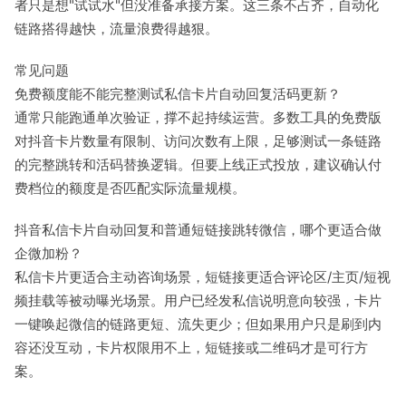
者只是想"试试水"但没准备承接方案。这三条不占齐，自动化
链路搭得越快，流量浪费得越狠。
常见问题
免费额度能不能完整测试私信卡片自动回复活码更新？
通常只能跑通单次验证，撑不起持续运营。多数工具的免费版
对抖音卡片数量有限制、访问次数有上限，足够测试一条链路
的完整跳转和活码替换逻辑。但要上线正式投放，建议确认付
费档位的额度是否匹配实际流量规模。
抖音私信卡片自动回复和普通短链接跳转微信，哪个更适合做
企微加粉？
私信卡片更适合主动咨询场景，短链接更适合评论区/主页/短视
频挂载等被动曝光场景。用户已经发私信说明意向较强，卡片
一键唤起微信的链路更短、流失更少；但如果用户只是刷到内
容还没互动，卡片权限用不上，短链接或二维码才是可行方
案。