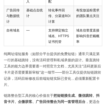
入
配
广告回传
基础点击统
转化事件回
有投放追粉需求
与数据统
计
传、分渠道ROI
的团队重点关注
计
计算
自有域名
—
支持绑定独立
域名信誉度直接
域名、HTTPS
影响抖音拦截概
证书托管
率
纯网址缩短服务（如部分平台提供的免费短链）通常只满足第
一行的基础跳转，没有活码管理和私域承接的设计。垂直跳转
工具的能力边界需要逐一对照官方文档，尤其关注"活码更新后
卡片是否需要重新审核"这一细节——部分工具仅提供短链跳转
记录，活码目标修改后前端短链实际已变化，必须重新配置卡
片。
链路整合型工具的核心价值在于
把短链接生成、微信跳转、抖
音卡片、企微获客、广告回传整合为同一套管理后台
，更适合