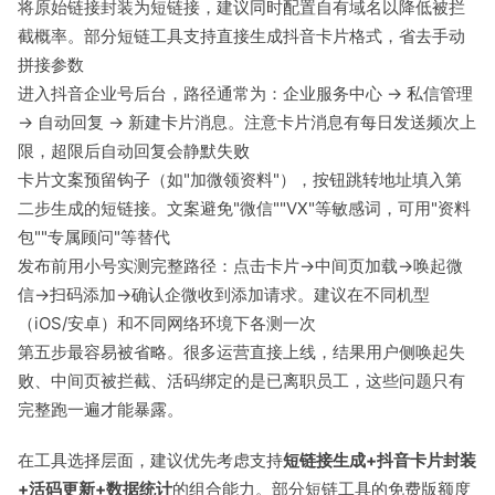
将原始链接封装为短链接，建议同时配置自有域名以降低被拦
截概率。部分短链工具支持直接生成抖音卡片格式，省去手动
拼接参数
进入抖音企业号后台，路径通常为：企业服务中心 → 私信管理
→ 自动回复 → 新建卡片消息。注意卡片消息有每日发送频次上
限，超限后自动回复会静默失败
卡片文案预留钩子（如"加微领资料"），按钮跳转地址填入第
二步生成的短链接。文案避免"微信""VX"等敏感词，可用"资料
包""专属顾问"等替代
发布前用小号实测完整路径：点击卡片→中间页加载→唤起微
信→扫码添加→确认企微收到添加请求。建议在不同机型
（iOS/安卓）和不同网络环境下各测一次
第五步最容易被省略。很多运营直接上线，结果用户侧唤起失
败、中间页被拦截、活码绑定的是已离职员工，这些问题只有
完整跑一遍才能暴露。
在工具选择层面，建议优先考虑支持
短链接生成+抖音卡片封装
+活码更新+数据统计
的组合能力。部分短链工具的免费版额度