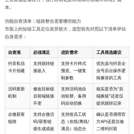
本。
功能自查清单：链路整合需要哪些能力
市面上的短链工具定位差异较大，选型前先对照以下清单评估
自身需求：
自查项
必须满足
进阶需求
工具筛选建议
抖音私信
支持跳转链
支持卡片样式
优先选与抖音企
卡片创建
接嵌入
预览、一键复
业号后台操作逻
制参数
辑兼容的工具
活码更新
修改目标链
支持活码池自
核实是否为"后
机制
后前端链接
动轮替、备用
端换链"还是仅
不变
码自动切换
提供跳转记录
企微获客
支持企微活
支持按员工状
确认是否调用官
链路
码/获客链
态（在线/离线/
方API还是仅做
接生成或嵌
满员）动态分
二维码封装