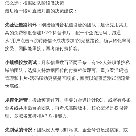
怎么选：根据团队阶段做决策
最后给一段可直接对照的决策建议：
先验证链路闭环：
刚接触抖音私信引流的团队，建议先用某工
具的免费额度创建1-2个抖音卡片，配一个企微活码，跑通
从"用户点击→跳转微信→成功添加"的完整路径。确认转化率可
接受、团队能承接，再考虑付费扩容。
小规模投放测试：
月私信量数百至两千条、有1-2人兼职维护私
域的团队，选择支持数据回传的付费档位即可。重点看活码池
管理和卡片-活码联动更新是否顺畅，额度以能覆盖测试期流量
为底线。
规模化运营：
投放预算过万、需要分渠道统计ROI、或者有多条
业务线共用后台的团队，再考虑高阶版本。核心需求是权限管
理、多域名支持和API对接能力。
先别做的情况：
团队没人专职盯私域、企业号资质没搞定、或