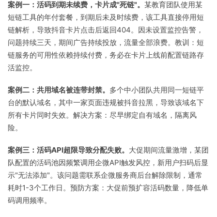
案例一：活码到期未续费，卡片成"死链"。
某教育团队使用某
短链工具的年付套餐，到期后未及时续费，该工具直接停用短
链解析，导致抖音卡片点击后返回404。因未设置监控告警，
问题持续三天，期间广告持续投放，流量全部浪费。教训：短
链服务的可用性依赖持续付费，务必在卡片上线前配置链路存
活监控。
案例二：共用域名被连带封禁。
多个中小团队共用同一短链平
台的默认域名，其中一家页面违规被抖音拉黑，导致该域名下
所有卡片同时失效。解决方案：尽早绑定自有域名，隔离风
险。
案例三：活码API超限导致分配失败。
大促期间流量激增，某团
队配置的活码池因频繁调用企微API触发风控，新用户扫码后显
示"无法添加"。该问题需联系企微服务商后台解除限制，通常
耗时1-3个工作日。预防方案：大促前预扩容活码数量，降低单
码调用频率。