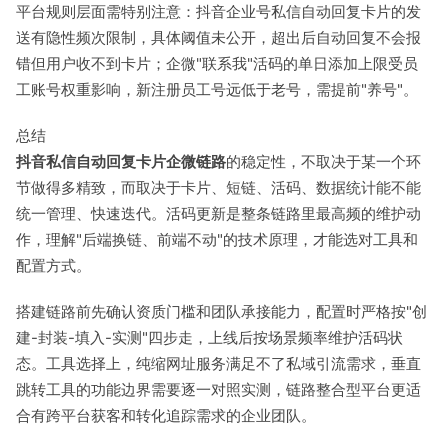
平台规则层面需特别注意：抖音企业号私信自动回复卡片的发
送有隐性频次限制，具体阈值未公开，超出后自动回复不会报
错但用户收不到卡片；企微"联系我"活码的单日添加上限受员
工账号权重影响，新注册员工号远低于老号，需提前"养号"。
总结
抖音私信自动回复卡片企微链路
的稳定性，不取决于某一个环
节做得多精致，而取决于卡片、短链、活码、数据统计能不能
统一管理、快速迭代。活码更新是整条链路里最高频的维护动
作，理解"后端换链、前端不动"的技术原理，才能选对工具和
配置方式。
搭建链路前先确认资质门槛和团队承接能力，配置时严格按"创
建-封装-填入-实测"四步走，上线后按场景频率维护活码状
态。工具选择上，纯缩网址服务满足不了私域引流需求，垂直
跳转工具的功能边界需要逐一对照实测，链路整合型平台更适
合有跨平台获客和转化追踪需求的企业团队。