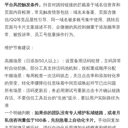
平台风控触发条件。
抖音对跳转链接的拦截基于域名信誉库和
页面内容检测，常见触发情形包括：域名未备案、页面含微
信/QQ等竞品显性引导、同一域名被多账号集中使用、跳转后
页面与卡片文案描述不符。企微侧的风控则侧重于添加频率异
常、被投诉率、员工号批量操作行为。
维护节奏建议：
高频场景（日添加50人以上）：设置备用活码轮替，主码异常
时自动切换。部分工具支持活码池机制，按权重或顺序分配
中频场景：每周检查一次活码状态，关注点击率和添加转化率
的突变。转化率骤降往往意味着中间页或唤起环节已出问题
所有场景：活码更新后，务必用测试号重新点击卡片确认链路
存活。不要信任工具后台的"生效"提示，要以用户实际路径为
准
一个明确判断：
如果你的团队没有专人维护私域链路，或者月
私信咨询量低于100条，先别急着上自动化卡片。
手动回复加
主页留微足够应付，强行自动化反而增加出错概率和维护成