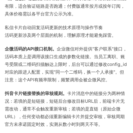
有限，适合验证链路是否跑通；付费版通常按月或按年订阅，
具体价格需以各平台官方公示为准。
私信卡片自动回复活码更新的技术原理与操作节奏
活码更新涉及两个层面的机制，理解原理才能避免踩雷。
企微活码的API接口机制。
企业微信对外提供"客户联系"接口，
活码本质上是调用该接口生成的参数化链接。当员工离职、账
号受限或二维码扫描触达上限时，后台可以通过修改config_id
对应的跟进人配置，实现"同一个二维码，换一个人承接"。但
注意：这个API有频率限制，频繁调用会被企微风控。
抖音卡片链接替换的审核规则。
卡片消息中的链接分为两种情
况：若填的是短链接，短链后台修改目标URL后，前端卡片无
需改动，通常不会触发重新审核；若填的是直链（原始企微
URL），任何变动都必须重新编辑卡片并提交审核，审核周期
官方未承诺固定时效，实测从数小时到两天不等。