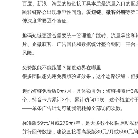
百度、新浪、淘宝的短链接工具本质是流量入口的配
跳转链路会出现兼容性问题。
爱短链
、
微客外链
等第
传深度需要逐个验证。
趣码短链更适合需要统一管理推广跳转、流量承接和
片、企微获客、广告回传和数据统计整合到同一平台
风险。
免费版能不能跑通？额度边界在哪里
很多团队想先用免费版验证效果，这个思路没错，但
趣码短链免费版0元/月，具体额度为：短链接累计3条
个，抖音卡片累计2个、累计访问10次。这个额度对
——单条广告计划可能就消耗掉全部访问次数。
标准版59元/月或279元/年，是大多数小团队启动
并行回传数据，建议直接看高级版89元/月或599元/