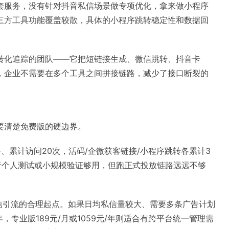
套服务，没有针对抖音私信场景做专项优化，拿来做小程序
三方工具功能覆盖较散，具体的小程序跳转稳定性和数据回
转化追踪的团队——它把短链接生成、微信跳转、抖音卡
，企业不需要在多个工具之间拼接链路，减少了接口断裂的
要清楚免费版的硬边界。
、累计访问20次，活码/企微获客链接/小程序跳转各累计3
于个人测试或小规模验证够用，但跑正式投放链路远远不够
私信引流的合理起点。如果日均私信量较大、需要多条广告计划
年，专业版189元/月或1059元/年则适合有跨平台统一管理需