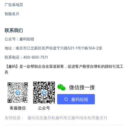
广告落地页
智能名片
联系我们
公众号：趣码短链
地址：南京市江北新区长芦街道宁六路521-1号11栋104-2室
联系电话：400-600-7511
【趣码】是一款帮助企业全渠道获客，促进客户裂变自增长的跳转引流工
具
微信搜一搜
趣码短链
客服微信
公众号
友情链接：
趣玩信息
趣导航
趣码笔记
趣码域名租用
趣支付