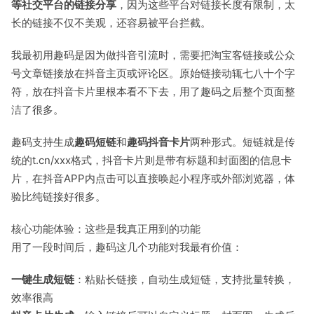
等社交平台的链接分享
，因为这些平台对链接长度有限制，太
长的链接不仅不美观，还容易被平台拦截。
我最初用趣码是因为做抖音引流时，需要把淘宝客链接或公众
号文章链接放在抖音主页或评论区。原始链接动辄七八十个字
符，放在抖音卡片里根本看不下去，用了趣码之后整个页面整
洁了很多。
趣码支持生成
趣码短链
和
趣码抖音卡片
两种形式。短链就是传
统的t.cn/xxx格式，抖音卡片则是带有标题和封面图的信息卡
片，在抖音APP内点击可以直接唤起小程序或外部浏览器，体
验比纯链接好很多。
核心功能体验：这些是我真正用到的功能
用了一段时间后，趣码这几个功能对我最有价值：
一键生成短链
：粘贴长链接，自动生成短链，支持批量转换，
效率很高