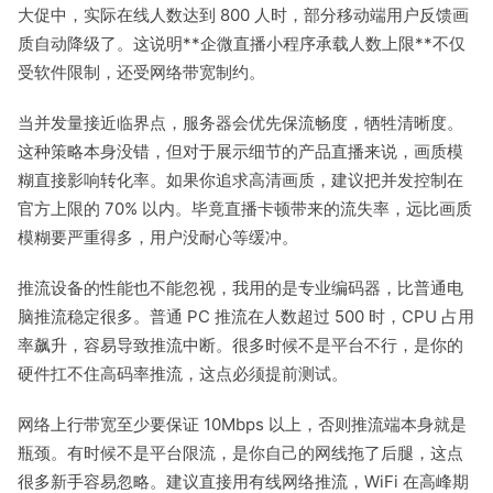
大促中，实际在线人数达到 800 人时，部分移动端用户反馈画
质自动降级了。这说明**企微直播小程序承载人数上限**不仅
受软件限制，还受网络带宽制约。
当并发量接近临界点，服务器会优先保流畅度，牺牲清晰度。
这种策略本身没错，但对于展示细节的产品直播来说，画质模
糊直接影响转化率。如果你追求高清画质，建议把并发控制在
官方上限的 70% 以内。毕竟直播卡顿带来的流失率，远比画质
模糊要严重得多，用户没耐心等缓冲。
推流设备的性能也不能忽视，我用的是专业编码器，比普通电
脑推流稳定很多。普通 PC 推流在人数超过 500 时，CPU 占用
率飙升，容易导致推流中断。很多时候不是平台不行，是你的
硬件扛不住高码率推流，这点必须提前测试。
网络上行带宽至少要保证 10Mbps 以上，否则推流端本身就是
瓶颈。有时候不是平台限流，是你自己的网线拖了后腿，这点
很多新手容易忽略。建议直接用有线网络推流，WiFi 在高峰期