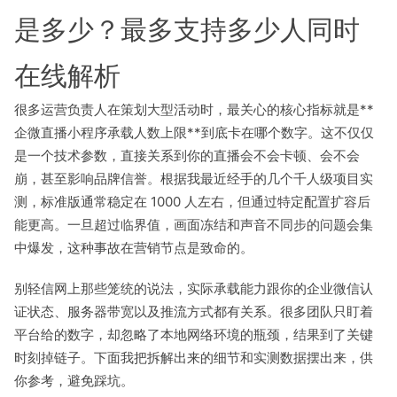
是多少？最多支持多少人同时
在线解析
很多运营负责人在策划大型活动时，最关心的核心指标就是**
企微直播小程序承载人数上限**到底卡在哪个数字。这不仅仅
是一个技术参数，直接关系到你的直播会不会卡顿、会不会
崩，甚至影响品牌信誉。根据我最近经手的几个千人级项目实
测，标准版通常稳定在 1000 人左右，但通过特定配置扩容后
能更高。一旦超过临界值，画面冻结和声音不同步的问题会集
中爆发，这种事故在营销节点是致命的。
别轻信网上那些笼统的说法，实际承载能力跟你的企业微信认
证状态、服务器带宽以及推流方式都有关系。很多团队只盯着
平台给的数字，却忽略了本地网络环境的瓶颈，结果到了关键
时刻掉链子。下面我把拆解出来的细节和实测数据摆出来，供
你参考，避免踩坑。