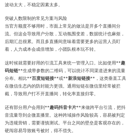
波动太大，不稳定因素太多。
突破人数限制的常见方案与风险
当官方额度不够用时，市面上常见的做法是开多个直播间分
流。但这会导致用户分散，互动氛围变差，数据统计也麻烦，
后期汇总很累。而且多直播间意味着需要更多的运营人员盯
着，人力成本会成倍增加，小团队根本玩不转。
这时候就需要好用的引流工具来统一管理入口。比如使用**
趣
码短链
**生成带参数的二维码，可以统计不同渠道进来的流量
分布。相比**
百度短链接
**或**
新浪短链接
**，这类垂直工具
在微信生态内的防封能力更强。通用短链在微信里经常被拦
截，导致用户打不开直播间，转化率直接归零。
还有部分用户会用到**
趣码抖音卡片
**来做跨平台引流，把抖
音流量导到企微直播里。这种跨域操作风险较高，容易被判定
为违规营销，需要谨慎测试。平台之间的壁垒是客观存在的，
硬闯容易导致账号被封，得不偿失。