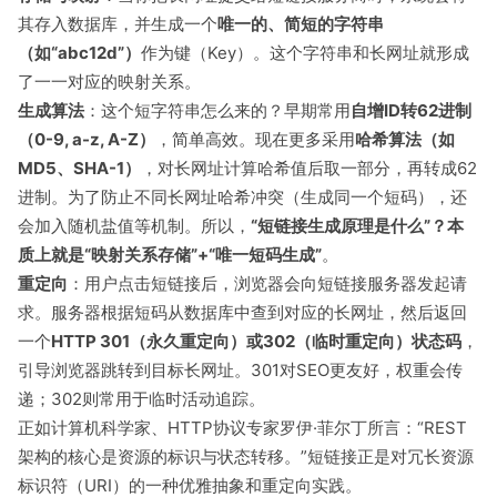
其存入数据库，并生成一个
唯一的、简短的字符串
（如“abc12d”）
作为键（Key）。这个字符串和长网址就形成
了一一对应的映射关系。
生成算法
：这个短字符串怎么来的？早期常用
自增ID转62进制
（0-9, a-z, A-Z）
，简单高效。现在更多采用
哈希算法（如
MD5、SHA-1）
，对长网址计算哈希值后取一部分，再转成62
进制。为了防止不同长网址哈希冲突（生成同一个短码），还
会加入随机盐值等机制。所以，
“短链接生成原理是什么”？本
质上就是“映射关系存储”+“唯一短码生成”
。
重定向
：用户点击短链接后，浏览器会向短链接服务器发起请
求。服务器根据短码从数据库中查到对应的长网址，然后返回
一个
HTTP 301（永久重定向）或302（临时重定向）状态码
，
引导浏览器跳转到目标长网址。301对SEO更友好，权重会传
递；302则常用于临时活动追踪。
正如计算机科学家、HTTP协议专家罗伊·菲尔丁所言：“REST
架构的核心是资源的标识与状态转移。”短链接正是对冗长资源
标识符（URI）的一种优雅抽象和重定向实践。