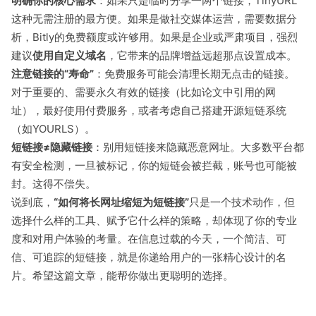
明确你的核心需求
：如果只是临时分享一两个链接，TinyURL
这种无需注册的最方便。如果是做社交媒体运营，需要数据分
析，Bitly的免费额度或许够用。如果是企业或严肃项目，强烈
建议
使用自定义域名
，它带来的品牌增益远超那点设置成本。
注意链接的“寿命”
：免费服务可能会清理长期无点击的链接。
对于重要的、需要永久有效的链接（比如论文中引用的网
址），最好使用付费服务，或者考虑自己搭建开源短链系统
（如YOURLS）。
短链接≠隐藏链接
：别用短链接来隐藏恶意网址。大多数平台都
有安全检测，一旦被标记，你的短链会被拦截，账号也可能被
封。这得不偿失。
说到底，
“如何将长网址缩短为短链接”
只是一个技术动作，但
选择什么样的工具、赋予它什么样的策略，却体现了你的专业
度和对用户体验的考量。在信息过载的今天，一个简洁、可
信、可追踪的短链接，就是你递给用户的一张精心设计的名
片。希望这篇文章，能帮你做出更聪明的选择。