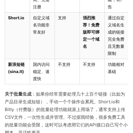
注册
告
Short.io
自定义域
支持
强烈推
通过自定
名功能非
荐！免费
义域名生
常友好
版即可绑
成的链接
定一个域
完全免费
名
且无数量
限制
新浪短链
国内访问
不支持
不支持
功能相对
(sina.lt)
稳定、速
基础
度快
关于批量生成
：如果你经常需要处理几十上百个链接（比如为
产品目录生成短链），手动一个个操作会累死。Short.io和
Bitly（付费版）的批量处理功能就派上用场了，通常支持上传
CSV文件，一次性生成并管理。不过据我经验，很多免费工具
的批量功能会受限，这时可以考虑用它们的API接口自己写个小
脚本，灵活性更高。