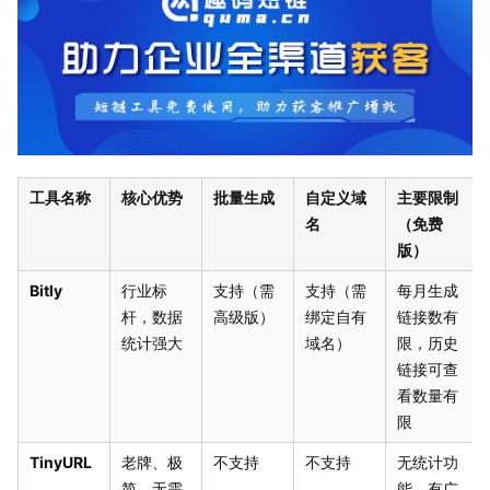
工具名称
核心优势
批量生成
自定义域
主要限制
名
（免费
版）
Bitly
行业标
支持（需
支持（需
每月生成
杆，数据
高级版）
绑定自有
链接数有
统计强大
域名）
限，历史
链接可查
看数量有
限
TinyURL
老牌、极
不支持
不支持
无统计功
简、无需
能，有广