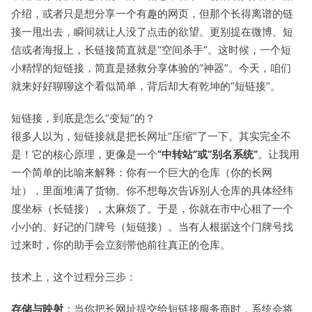
介绍，或者只是想分享一个有趣的网页，但那个长得离谱的链
接一甩出去，瞬间就让人没了点击的欲望。更别提在微博、短
信或者海报上，长链接简直就是“空间杀手”。这时候，一个短
小精悍的短链接，简直是拯救分享体验的“神器”。今天，咱们
就来好好聊聊这个看似简单，背后却大有乾坤的“短链接”。
短链接，到底是怎么“变短”的？
很多人以为，短链接就是把长网址“压缩”了一下。其实完全不
是！它的核心原理，更像是一个
“中转站”或“别名系统”
。让我用
一个简单的比喻来解释：你有一个巨大的仓库（你的长网
址），里面堆满了货物。你不想每次告诉别人仓库的具体经纬
度坐标（长链接），太麻烦了。于是，你就在市中心租了一个
小小的、好记的门牌号（短链接）。当有人根据这个门牌号找
过来时，你的助手会立刻带他前往真正的仓库。
技术上，这个过程分三步：
存储与映射
：当你把长网址提交给短链接服务商时，系统会将