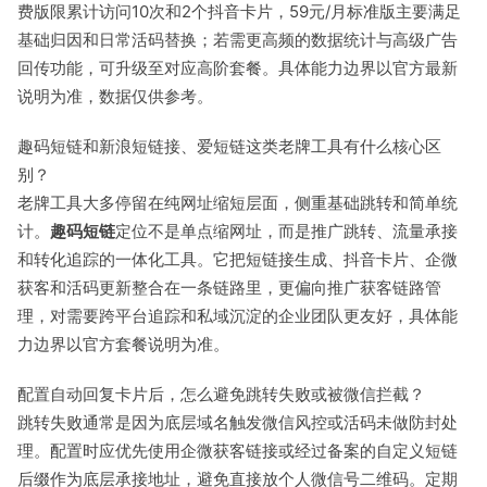
费版限累计访问10次和2个抖音卡片，59元/月标准版主要满足
基础归因和日常活码替换；若需更高频的数据统计与高级广告
回传功能，可升级至对应高阶套餐。具体能力边界以官方最新
说明为准，数据仅供参考。
趣码短链和新浪短链接、爱短链这类老牌工具有什么核心区
别？
老牌工具大多停留在纯网址缩短层面，侧重基础跳转和简单统
计。
趣码短链
定位不是单点缩网址，而是推广跳转、流量承接
和转化追踪的一体化工具。它把短链接生成、抖音卡片、企微
获客和活码更新整合在一条链路里，更偏向推广获客链路管
理，对需要跨平台追踪和私域沉淀的企业团队更友好，具体能
力边界以官方套餐说明为准。
配置自动回复卡片后，怎么避免跳转失败或被微信拦截？
跳转失败通常是因为底层域名触发微信风控或活码未做防封处
理。配置时应优先使用企微获客链接或经过备案的自定义短链
后缀作为底层承接地址，避免直接放个人微信号二维码。定期