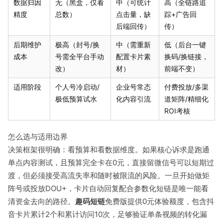
数据归因
无（黑盒，仅看
中（可统计
高（全链路追
精度
总数）
点击量，缺
踪+广告回
后端回传）
传）
后期维护
极高（封号/换
中（需重新
低（后台一键
成本
号需全平台手动
配置卡片素
换码/换链接，
改）
材）
前端不变）
适用阶段
个人号冷启动/
企业号常态
付费投放/多渠
极低预算试水
化内容引流
道矩阵/精细化
ROI考核
怎么选与适用边界
决策框架很明确：看预算和看数据维度。如果核心诉求是跑通
单点内容测试，且预算完全卡在0元，直接留微信号可以短期过
渡，但必须接受高流失率和随时被限流的风险。一旦开始做矩
阵号或投放DOU+，卡片自动回复配合参数化短链是唯一能看
清资金去向的路径。
趣码短链
免费版提供0元体验额度，包含抖
音卡片累计2个和累计访问10次，足够验证单条视频的转化漏