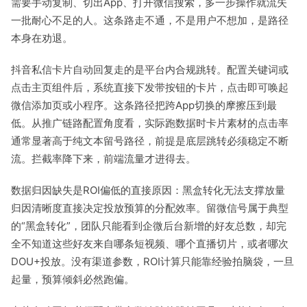
需要手动复制、切出App、打开微信搜索，多一步操作就流失
一批耐心不足的人。这条路走不通，不是用户不想加，是路径
本身在劝退。
抖音私信卡片自动回复走的是平台内合规跳转。配置关键词或
点击主页组件后，系统直接下发带按钮的卡片，点击即可唤起
微信添加页或小程序。这条路径把跨App切换的摩擦压到最
低。从推广链路配置角度看，实际跑数据时卡片素材的点击率
通常显著高于纯文本留号路径，前提是底层跳转必须稳定不断
流。拦截率降下来，前端流量才进得去。
数据归因缺失是ROI偏低的直接原因：黑盒转化无法支撑放量
归因清晰度直接决定投放预算的分配效率。留微信号属于典型
的“黑盒转化”，团队只能看到企微后台新增的好友总数，却完
全不知道这些好友来自哪条短视频、哪个直播切片，或者哪次
DOU+投放。没有渠道参数，ROI计算只能靠经验拍脑袋，一旦
起量，预算倾斜必然跑偏。