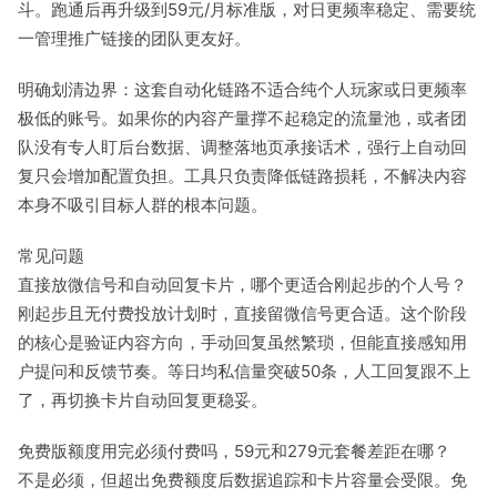
斗。跑通后再升级到59元/月标准版，对日更频率稳定、需要统
一管理推广链接的团队更友好。
明确划清边界：这套自动化链路不适合纯个人玩家或日更频率
极低的账号。如果你的内容产量撑不起稳定的流量池，或者团
队没有专人盯后台数据、调整落地页承接话术，强行上自动回
复只会增加配置负担。工具只负责降低链路损耗，不解决内容
本身不吸引目标人群的根本问题。
常见问题
直接放微信号和自动回复卡片，哪个更适合刚起步的个人号？
刚起步且无付费投放计划时，直接留微信号更合适。这个阶段
的核心是验证内容方向，手动回复虽然繁琐，但能直接感知用
户提问和反馈节奏。等日均私信量突破50条，人工回复跟不上
了，再切换卡片自动回复更稳妥。
免费版额度用完必须付费吗，59元和279元套餐差距在哪？
不是必须，但超出免费额度后数据追踪和卡片容量会受限。免