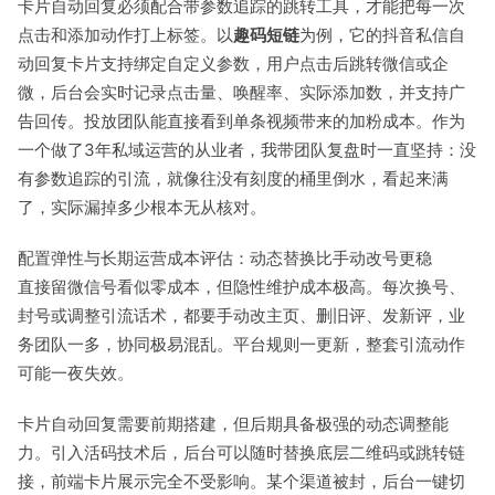
卡片自动回复必须配合带参数追踪的跳转工具，才能把每一次
点击和添加动作打上标签。以
趣码短链
为例，它的抖音私信自
动回复卡片支持绑定自定义参数，用户点击后跳转微信或企
微，后台会实时记录点击量、唤醒率、实际添加数，并支持广
告回传。投放团队能直接看到单条视频带来的加粉成本。作为
一个做了3年私域运营的从业者，我带团队复盘时一直坚持：没
有参数追踪的引流，就像往没有刻度的桶里倒水，看起来满
了，实际漏掉多少根本无从核对。
配置弹性与长期运营成本评估：动态替换比手动改号更稳
直接留微信号看似零成本，但隐性维护成本极高。每次换号、
封号或调整引流话术，都要手动改主页、删旧评、发新评，业
务团队一多，协同极易混乱。平台规则一更新，整套引流动作
可能一夜失效。
卡片自动回复需要前期搭建，但后期具备极强的动态调整能
力。引入活码技术后，后台可以随时替换底层二维码或跳转链
接，前端卡片展示完全不受影响。某个渠道被封，后台一键切