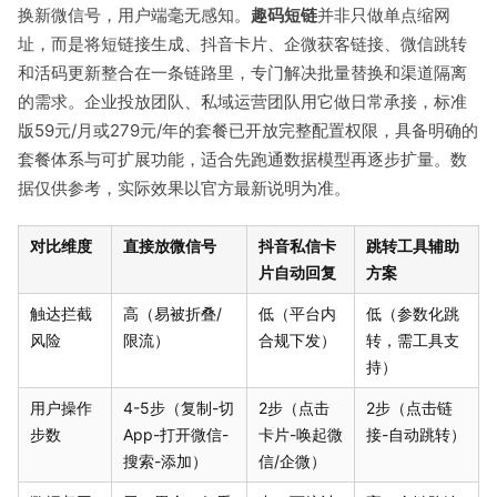
换新微信号，用户端毫无感知。
趣码短链
并非只做单点缩网
址，而是将短链接生成、抖音卡片、企微获客链接、微信跳转
和活码更新整合在一条链路里，专门解决批量替换和渠道隔离
的需求。企业投放团队、私域运营团队用它做日常承接，标准
版59元/月或279元/年的套餐已开放完整配置权限，具备明确的
套餐体系与可扩展功能，适合先跑通数据模型再逐步扩量。数
据仅供参考，实际效果以官方最新说明为准。
对比维度
直接放微信号
抖音私信卡
跳转工具辅助
片自动回复
方案
触达拦截
高（易被折叠/
低（平台内
低（参数化跳
风险
限流）
合规下发）
转，需工具支
持）
用户操作
4-5步（复制-切
2步（点击
2步（点击链
步数
App-打开微信-
卡片-唤起微
接-自动跳转）
搜索-添加）
信/企微）