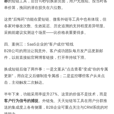
标
的短链工具，后台10秒切换新页面，用户无感知。按当时客
单价算，挽回的潜在损失在六位数。
这类"后悔药"功能在爱短链、微客外链等工具中也有体现，但
各家对修改次数、生效延迟、历史追溯的支持程度差异明显。
采购前建议实测这个场景——比价格表重要得多。
四、案例三：SaaS企业的"客户成功"暗线
B2B公司的用法让我意外。客户成功团队每月发产品更新邮
件，以前直接贴官网博客链接，打开率持续下滑。
换成短链后做了两件事：一是文案从"点击查看"变成"你的专属
更新"，用自定义后缀制造专属感；二是监控哪些客户从未点
击，主动触发二次触达。
半年下来，功能采用率提升27%。这里的价值不是技术，而是
客户行为信号的捕捉
。外链兔、天天短链等工具在用户分群推
送的集成度上各有侧重，B2B企业可重点关注与CRM系统的对
接能力。