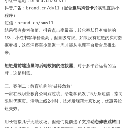
小红书笔记：
brand.cn/xhs11
抖音广告：
（配合
趣码抖音卡片
实现直跳小
brand.cn/dy11
程序）
短信：
brand.cn/sms11
结果很有参考价值。抖音点击率最高，转化率却只有短信的
1/3；小红书客单价最高，但量级有限。如果没有短链的实时数
据看板，这些洞察至少延迟一周才能从电商平台后台反推出
来。
短链是前端流量与后端数据的连接器
。对于多平台运营的品
牌，这是刚需。
三、案例二：教育机构的"链接急救"
一家在线职业教育公司踩过坑。给老学员发了5万条短信，指向
限时优惠页。活动上线2小时，技术发现落地页bug，优惠券按
钮失效。
用长链接几乎无法收场。但他们提前选了支持
动态修改跳转目