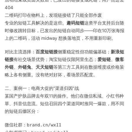
404
二维码打印在物料上，发现链接错了只能全部作废
专业的短链工具解决的是这些。
趣码短链
这类平台支持后台随
时修改跳转目标，已发出的短链自动同步——印在10万张海报
上的二维码，活动 midway 想换落地页，不用重新印刷。
对比主流选择：
百度短链接
侧重稳定性但功能偏基础；
新浪短
链接
有社交场景优势；淘宝短链仅限阿里生态；
爱短链
、
微客
外链
、
外链兔
、
天天短链
等第三方工具则在数据维度或价格策
略上各有侧重。没有绝对好坏，看场景匹配度。
二、案例一：电商大促的"渠道归因"战
某国产护肤品牌去年双11的操作。他们在微信私域、小红书种
草、抖音信息流、短信召回四个渠道同时推同一爆款，用不同
的短链后缀区分：
微信社群：
brand.cn/wx11