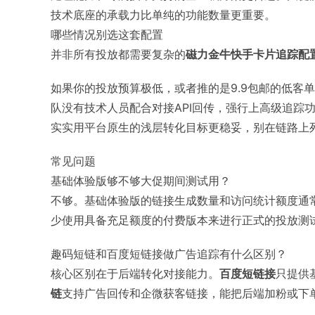
技术底座的承载力比单纯的功能数量更重要。
哪些情况别选这套配置
并非所有投放都需要复杂的
磁力金牛快手卡片追踪配
如果你的投放预算极低，或者推的是9.9包邮的低客
队没有技术人员配合对接API回传，强行上高级追踪
实实用平台原生的浅层转化目标更稳妥，别在链路上
常见问题
基础体验版够不够大促期间测试用？
不够。基础体验版的链接生成数量和访问统计额度通
少使用具备充足额度的付费版本来进行正式的投放测
趣码短链和百度短链接做广告追踪有什么区别？
核心区别在于后端转化对接能力。
百度短链接
只提供
链
支持广告回传和企微获客链接，能把后端加粉或下