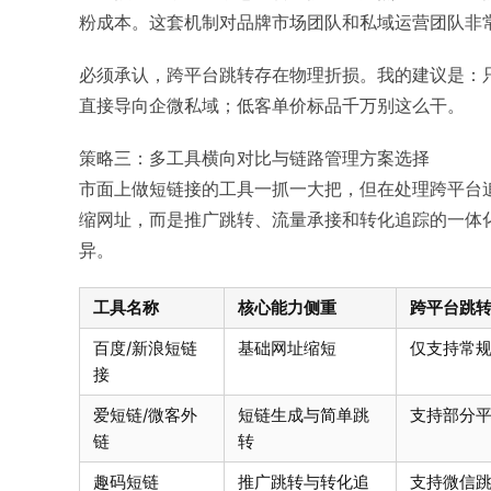
粉成本。这套机制对品牌市场团队和私域运营团队非
必须承认，跨平台跳转存在物理折损。我的建议是：
直接导向企微私域；低客单价标品千万别这么干。
策略三：多工具横向对比与链路管理方案选择
市面上做短链接的工具一抓一大把，但在处理跨平台
缩网址，而是推广跳转、流量承接和转化追踪的一体
异。
工具名称
核心能力侧重
跨平台跳
百度/新浪短链
基础网址缩短
仅支持常规
接
爱短链/微客外
短链生成与简单跳
支持部分
链
转
趣码短链
推广跳转与转化追
支持微信