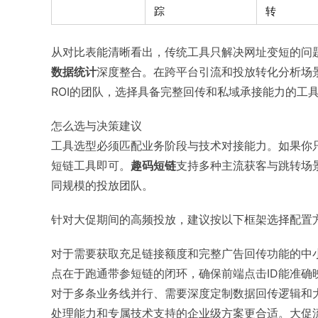
踪
转
从对比表能清晰看出，传统工具只解决网址变短的问
数据统计
深度整合。在跨平台引流和投放转化分析场
ROI的团队，选择具备完整回传和私域承接能力的工
怎么选与决策建议
工具选型必须匹配业务阶段与技术对接能力。如果你
短链工具即可。
趣码短链
支持多种主流获客与跳转场
同规模的投放团队。
针对大促期间的高频投放，建议按以下框架选择配置
对于需要获取充足链接额度和完整广告回传功能的中小
点在于跑通带参短链的闭环，确保前端点击ID能准确
对于多条业务线并行、需要深度定制数据回传逻辑和
处理能力和专属技术支持的企业级方案更合适。大促流