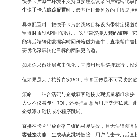
快手卡片原生环境不支持直接埋点复杂的后端转化事
牛快手卡片追踪配置
时，最基础也最见效的手段是挂
具体配置时，把快手卡片的跳转目标设为带特定渠道
留资时通过API回传数据。这里建议接入
趣码短链
，
能将后端转化数据实时回传给磁力金牛，直接帮广告
要优化深层转化目标的团队更合适。
如果你只做浅层点击优化，直接用原生链接就行，没
但如果是为了核算真实ROI，带参回传是不可妥协的
策略二：结合活码与企微获客链接实现流量精准承接
大促不仅看即时ROI，还要把高意向用户洗进私域。
企微添加链接或小程序跳转。
直接在卡片里放企微二维码极易失效，且无法追踪具
客链接
功能，生成动态跳转链接。用户点击卡片后直