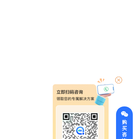
购
买
咨