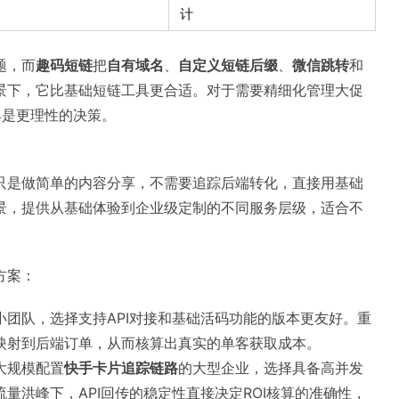
计
题，而
趣码短链
把
自有域名
、
自定义短链后缀
、
微信跳转
和
景下，它比基础短链工具更合适。对于需要精细化管理大促
具是更理性的决策。
只是做简单的内容分享，不需要追踪后端转化，直接用基础
景，提供从基础体验到企业级定制的不同服务层级，适合不
方案：
团队，选择支持API对接和基础活码功能的版本更友好。重
映射到后端订单，从而核算出真实的单客获取成本。
大规模配置
快手卡片追踪链路
的大型企业，选择具备高并发
量洪峰下，API回传的稳定性直接决定ROI核算的准确性，