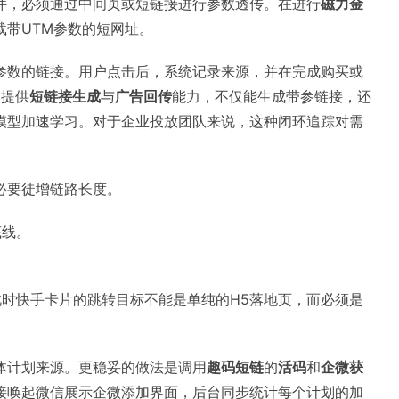
件，必须通过中间页或短链接进行参数透传。在进行
磁力金
载带UTM参数的短网址。
参数的链接。用户点击后，系统记录来源，并在完成购买或
它提供
短链接生成
与
广告回传
能力，不仅能生成带参链接，还
模型加速学习。对于企业投放团队来说，这种闭环追踪对需
必要徒增链路长度。
底线。
此时快手卡片的跳转目标不能是单纯的H5落地页，而必须是
体计划来源。更稳妥的做法是调用
趣码短链
的
活码
和
企微获
接唤起微信展示企微添加界面，后台同步统计每个计划的加