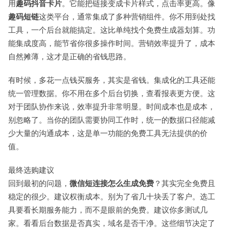
用
趣码抖音卡片
。它能把链接变成卡片样式，点击率更高。像
趣码短链
这类平台，通常集成了多种营销组件。你不用到处找
工具，一个后台就能搞定。这比单纯找个免费生成器划算。功
能集成度高，能节省你很多操作时间。营销效率提升了，成本
自然摊薄，这才是正确的省钱思路。
有时候，多花一点钱买服务，其实是省钱。集成化的工具还能
统一管理数据。你不用在多个后台切换，查看报表更方便。这
对于团队协作来说，效率提升非常明显。时间成本也是成本，
别忽略了。当你的团队需要协同工作时，统一的数据口径能减
少大量的沟通成本，这是单一功能的免费工具无法提供的价
值。
最终选购建议
回到最初的问题，
微信短连接怎么生成免费
？其实完全免费且
稳定的很少。建议权衡成本。别为了省几十块丢了客户。选工
具要看长期服务能力，而不是眼前的免费。建议你多测试几
家。看看后台数据是否真实，域名是否干净。这些细节决定了