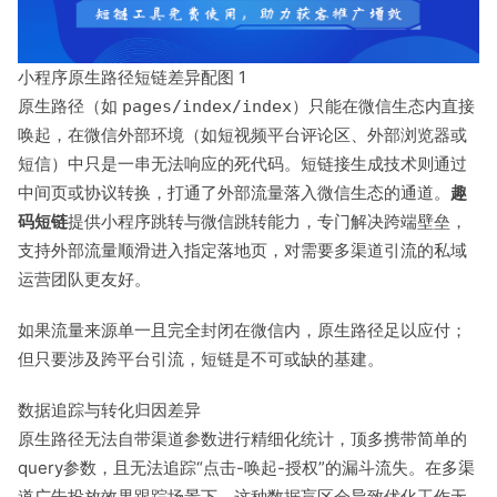
小程序原生路径短链差异配图 1
原生路径（如
）只能在微信生态内直接
pages/index/index
唤起，在微信外部环境（如短视频平台评论区、外部浏览器或
短信）中只是一串无法响应的死代码。短链接生成技术则通过
中间页或协议转换，打通了外部流量落入微信生态的通道。
趣
码短链
提供小程序跳转与微信跳转能力，专门解决跨端壁垒，
支持外部流量顺滑进入指定落地页，对需要多渠道引流的私域
运营团队更友好。
如果流量来源单一且完全封闭在微信内，原生路径足以应付；
但只要涉及跨平台引流，短链是不可或缺的基建。
数据追踪与转化归因差异
原生路径无法自带渠道参数进行精细化统计，顶多携带简单的
query参数，且无法追踪“点击-唤起-授权”的漏斗流失。在多渠
道广告投放效果跟踪场景下，这种数据盲区会导致优化工作无