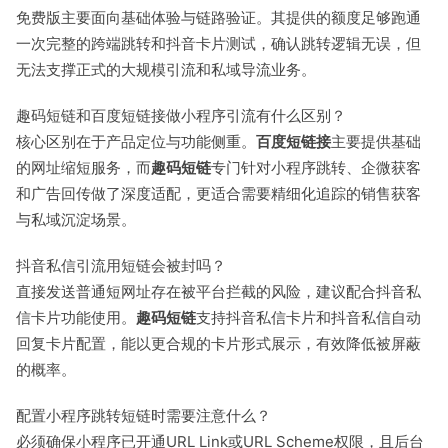
免费版主要面向基础体验与链路验证。其提供的额度足够跑通
一次完整的跨端跳转和抖音卡片测试，确认跳转逻辑无误，但
无法支撑正式的大规模引流和私域导流业务。
趣码短链和百度短链接做小程序引流有什么区别？
核心区别在于产品定位与功能侧重。
百度短链接
主要提供基础
的网址缩短服务，而
趣码短链
专门针对小程序跳转、企微获客
和广告回传做了深度适配，更适合需要精细化追踪的销售获客
与私域沉淀场景。
抖音私信引流用短链会被封吗？
直接发送普通短网址存在被平台拦截的风险，建议配合抖音私
信卡片功能使用。
趣码短链
支持抖音私信卡片和抖音私信自动
回复卡片配置，能以更合规的卡片形式展示，有效降低被屏蔽
的概率。
配置小程序跳转短链时需要注意什么？
必须确保小程序已开通URL Link或URL Scheme权限，且后台