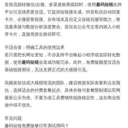
音投流跳转微信/企微、多渠道效果跟踪时，使用
趣码短链
在跨
平台引流场景更合适。它提供短链接生成、抖音私信自动回复
卡片、企微获客链接、自有域名及自定义短链后缀等能力，将
流量承接与数据分析深度整合。若仅在公众号文章内插入小程
序卡片，直接用原生路径即可。
不适合谁：明确工具的使用边界
若只需把长网址变短，不涉及跨平台唤起小程序或追踪转化数
据，使用
趣码短链
会造成功能冗余。此外，免费版额度仅适合
基础链路测试，无法支撑正式的大规模引流。
高频发短信或大规模投流的团队，建议根据实际发量和点击预
估，选择适合的付费套餐起步。具体价格与套餐限制请以官网
最新公示为准。不要为省工具费牺牲链路稳定性，这在商业投
放中得不偿失。
常见问题
趣码短链免费版够日常测试用吗？