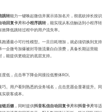
信跳转
能力一键唤起微信并展示添加名片，彻底砍掉长按识
自动回复卡片
和
小程序跳转
，能实现从私信触达到小程序转
有效降低跳转过程中的用户流失率。
具跑通最小可行性模型。一旦日耗增加，就必须切换到支持
单一企微号加爆被封导致流量白白浪费，具备长期运营能
时，能提供更稳定的底层支持。
度低，点击率下降会间接拉低整体ROI。
技巧。用户看到熟悉的业务域名，点击意愿会显著提升。同
真实获客成本。
短链后缀
，同时提供
抖音私信自动回复卡片
和
抖音卡片
等适