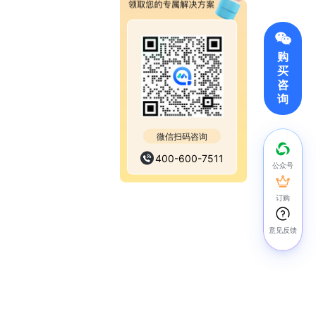
购
买
咨
询
微信扫码咨询
400-600-7511
公众号
订购
意见反馈