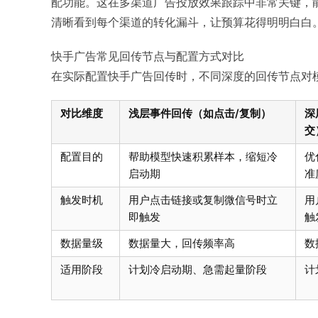
配功能。这在多渠道广告投放效果跟踪中非常关键，
清晰看到每个渠道的转化漏斗，让预算花得明明白白
快手广告常见回传节点与配置方式对比
在实际配置快手广告回传时，不同深度的回传节点对
对比维度
浅层事件回传（如点击/复制）
深
交
配置目的
帮助模型快速积累样本，缩短冷
优
启动期
准
触发时机
用户点击链接或复制微信号时立
用
即触发
触
数据量级
数据量大，回传频率高
数
适用阶段
计划冷启动期、急需起量阶段
计