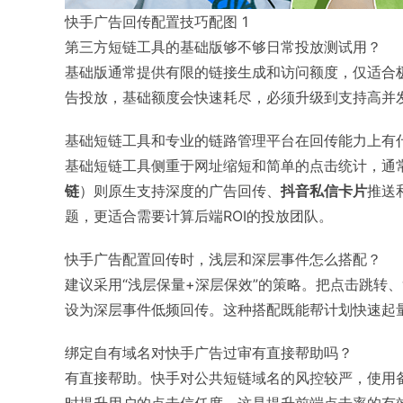
快手广告回传配置技巧配图 1
第三方短链工具的基础版够不够日常投放测试用？
基础版通常提供有限的链接生成和访问额度，仅适合
告投放，基础额度会快速耗尽，必须升级到支持高并发
基础短链工具和专业的链路管理平台在回传能力上有
基础短链工具侧重于网址缩短和简单的点击统计，通常
链
）则原生支持深度的广告回传、
抖音私信卡片
推送
题，更适合需要计算后端ROI的投放团队。
快手广告配置回传时，浅层和深层事件怎么搭配？
建议采用“浅层保量+深层保效”的策略。把点击跳转
设为深层事件低频回传。这种搭配既能帮计划快速起
绑定自有域名对快手广告过审有直接帮助吗？
有直接帮助。快手对公共短链域名的风控较严，使用