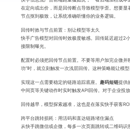
在定向或出价，而是回传断点导致模型学歪。想要显著
节点抠到极致，让系统准确听懂你的业务逻辑。
回传时效与节点前置：别让模型等太久
快手广告模型对回传时效极度敏感。回传延迟超过2
接限制曝光。
配置时必须把回传节点前置。不要等用户加完企微并聊
功”时，就立刻触发一次浅层回传。这种策略能让模
实现这一点需要稳定的链路追踪底座。
趣码短链
提供
中间页等关键动作时实时触发API回传。对于企业投
回传越早，模型探索越准，这也是在落实快手获客ROI
跨平台跳转损耗：用活码和直达链路堵住漏点
从快手跳微信或企微，每多一次页面跳转或二维码识