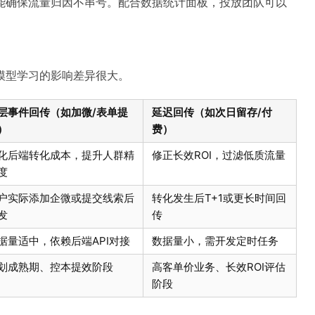
能确保流量归因不串号。配合数据统计面板，投放团队可以
。
模型学习的影响差异很大。
层事件回传（如加微/表单提
延迟回传（如次日留存/付
）
费）
化后端转化成本，提升人群精
修正长效ROI，过滤低质流量
度
户实际添加企微或提交线索后
转化发生后T+1或更长时间回
发
传
据量适中，依赖后端API对接
数据量小，需开发定时任务
划成熟期、控本提效阶段
高客单价业务、长效ROI评估
阶段