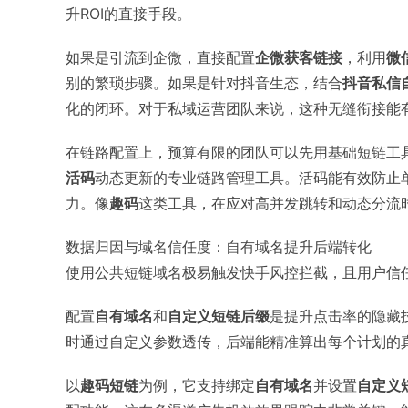
升ROI的直接手段。
如果是引流到企微，直接配置
企微获客链接
，利用
微
别的繁琐步骤。如果是针对抖音生态，结合
抖音私信
化的闭环。对于私域运营团队来说，这种无缝衔接能
在链路配置上，预算有限的团队可以先用基础短链工
活码
动态更新的专业链路管理工具。活码能有效防止
力。像
趣码
这类工具，在应对高并发跳转和动态分流
数据归因与域名信任度：自有域名提升后端转化
使用公共短链域名极易触发快手风控拦截，且用户信任
配置
自有域名
和
自定义短链后缀
是提升点击率的隐藏
时通过自定义参数透传，后端能精准算出每个计划的
以
趣码短链
为例，它支持绑定
自有域名
并设置
自定义