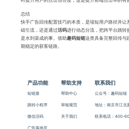
时提升用户的点击信任度，这是提升前端点击率的有
总结
快手广告回传配置技巧的本质，是缩短用户路径并让
础引流，还是通过
活码
进行动态分流，把跨平台跳转损
是水到渠成的事。借助
趣码短链
这类具备完整回传与
期稳定的获客链路。
产品功能
帮助支持
联系我们
短链接
帮助中心
公众号：趣码短链
跳转小程序
审核规范
地址：南京市江北新区
微信活码
关于我们
联系电话：400-600
广告落地页