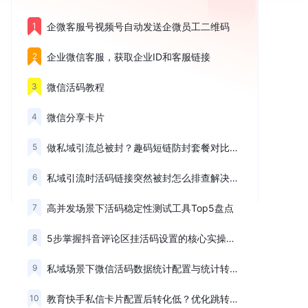
1
企微客服号视频号自动发送企微员工二维码
2
企业微信客服，获取企业ID和客服链接
3
微信活码教程
4
微信分享卡片
5
做私域引流总被封？趣码短链防封套餐对比与选择思路
6
私域引流时活码链接突然被封怎么排查解决？三大失效场景解析
7
高并发场景下活码稳定性测试工具Top5盘点
8
5步掌握抖音评论区挂活码设置的核心实操步骤
9
私域场景下微信活码数据统计配置与统计转化数据的实操方法
10
教育快手私信卡片配置后转化低？优化跳转路径与话术设计