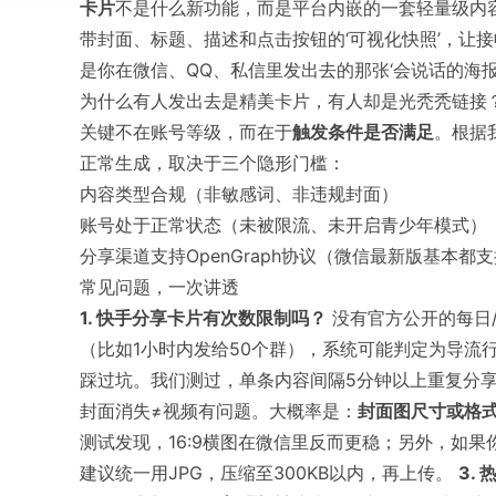
卡片
不是什么新功能，而是平台内嵌的一套轻量级内
带封面、标题、描述和点击按钮的‘可视化快照’，让接
是你在微信、QQ、私信里发出去的那张‘会说话的海报
为什么有人发出去是精美卡片，有人却是光秃秃链接
关键不在账号等级，而在于
触发条件是否满足
。根据
正常生成，取决于三个隐形门槛：
内容类型合规（非敏感词、非违规封面）
账号处于正常状态（未被限流、未开启青少年模式）
分享渠道支持OpenGraph协议（微信最新版基本
常见问题，一次讲透
1. 快手分享卡片有次数限制吗？
没有官方公开的每日
（比如1小时内发给50个群），系统可能判定为导流
踩过坑。我们测过，单条内容间隔5分钟以上重复分享
封面消失≠视频有问题。大概率是：
封面图尺寸或格
测试发现，16:9横图在微信里反而更稳；另外，如果
建议统一用JPG，压缩至300KB以内，再上传。
3.