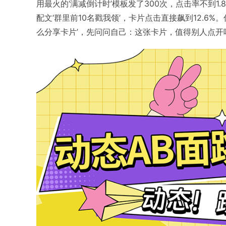
用最火的‘满减倒计时’模板发了300次，点击率不到
配文‘群里前10名戳我领’，卡片点击直接飙到12.6
么分享卡片’，先问问自己：这张卡片，值得别人点开