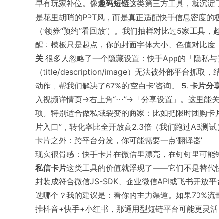
早有玩家补位。像
趣码短链
这类第三方工具，就沉淀
是花里胡哨的PPT风，而是真正适配快手信息密度的极
（‘领券’‘预约’‘看回放’）。我们抽样对比过5家工具
醒：模板只是起点，你的封面字体大小、色值对比度
关
很多人忽略了一个隐藏设置：快手App的「隐私
（title/description/image）无法被外
动作，帮我们解决了67%的‘空白卡’咨询。
5. 卡片
入视频详情页→右上角“⋯”→「分享设置」。这里能
项。特别适合做私域裂变的商家：比如把限时团购卡片
片入口”，转化率比全开放高2.3倍（我们跑过AB测试
卡片之外：跨平台分发，你可能需要一点‘翻译器’
现实很骨感：快手卡片在微信里漂亮，在钉钉里可能
私信卡片
这类工具的价值就浮现了——它们不是替代快
封装成符合微信JS-SDK、企业微信API或飞书开放平台
选哪个？我的建议是：看你的主力渠道。如果70%
推抖音+快手+小红书，那通用型短链平台可能更灵活