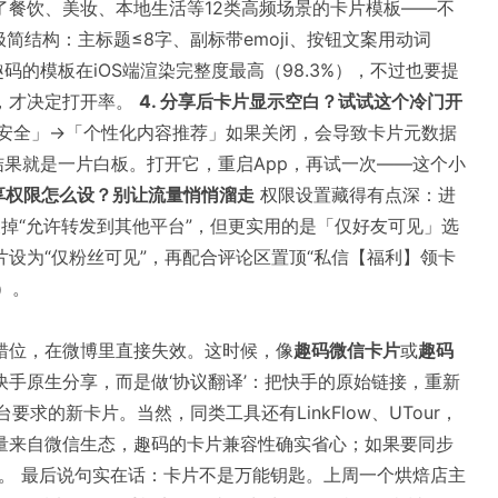
了餐饮、美妆、本地生活等12类高频场景的卡片模板——不
简结构：主标题≤8字、副标带emoji、按钮文案用动词
，趣码的模板在iOS端渲染完整度最高（98.3%），不过也要提
，才决定打开率。
4. 分享后卡片显示空白？试试这个冷门开
与安全」→「个性化内容推荐」如果关闭，会导致卡片元数据
部平台抓取，结果就是一片白板。打开它，重启App，再试一次——这个小
分享权限怎么设？别让流量悄悄溜走
权限设置藏得有点深：进
关掉“允许转发到其他平台”，但更实用的是「仅好友可见」选
设为“仅粉丝可见”，再配合评论区置顶“私信【福利】领卡
）。
错位，在微博里直接失效。这时候，像
趣码微信卡片
或
趣码
手原生分享，而是做‘协议翻译’：把快手的原始链接，重新
要求的新卡片。当然，同类工具还有LinkFlow、UTour，
流量来自微信生态，趣码的卡片兼容性确实省心；如果要同步
。 最后说句实在话：卡片不是万能钥匙。上周一个烘焙店主