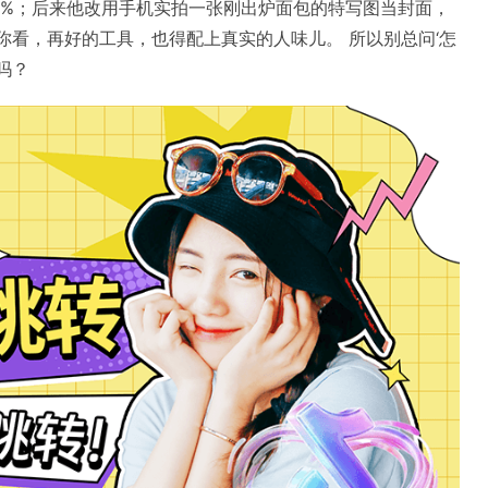
1.8%；后来他改用手机实拍一张刚出炉面包的特写图当封面，
%。你看，再好的工具，也得配上真实的人味儿。 所以别总问‘怎
吗？