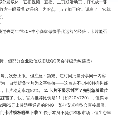
容分发载体：它把视频、直播、主页或活动页，打包成一张
收方一眼看懂‘这是啥、为啥点、点了能干啥’。说白了，它就
’。
？
我过去两年帮20+中小商家做快手代运营的经验，卡片能否
都支持，但部分企业微信或旧版QQ仍会降级为纯链接）
/每月次数上限。但注意：频繁、短时间批量分享同一内容
行为，自动折叠卡片为文字链接——这点连不少MCN机构都
，卡片稳定率超92%。
2. 卡片不显示封面？先别急着重传
式踩雷了
。快手官方推荐比例是1:1（如720×720），但实际
你用PS导出带透明通道的PNG，某些安卓机型会直接黑屏。
 热门卡片模板哪里下载？
快手本身不提供模板市场，但生态里