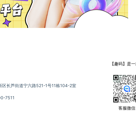
【趣码】是一
长芦街道宁六路521-1号11栋104-2室
-7511
客服微信