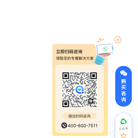
购
买
咨
询
微信扫码咨询
400-600-7511
公众号