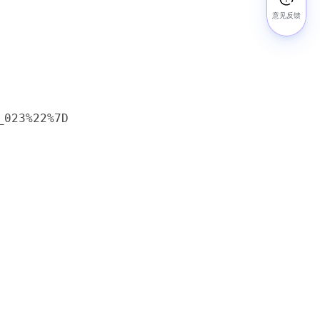
意见反馈
_023%22%7D