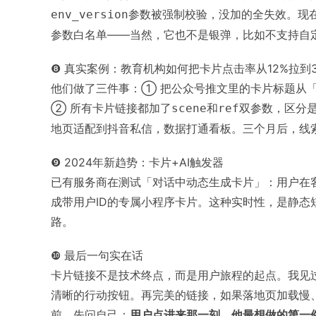
参数被强制校验，没加的全失效。现
env_version
参数白名单——当然，它也不是银弹，比如不支持自
❽ 真实案例：教育机构如何把卡片点击率从12%拉到3
他们做了三件事：① 把公众号推文里的卡片标题从「
② 所有卡片链接都加了
和
双参数，区分
scene
ref
地页适配到抖音私信，数据打通看板。三个月后，线索
❾ 2024年新趋势：卡片+AI触发器
已有服务商在测试「对话中动态生成卡片」：用户在客
成带用户ID的专属小程序卡片。这种实时性，是静
路。
❿ 最后一句实在话
卡片链接不是技术终点，而是用户旅程的起点。我见
清晰的行动按钮。再完美的链接，如果落地页加载慢
前，先问自己：
用户点进来那一刻，他最想做的第一