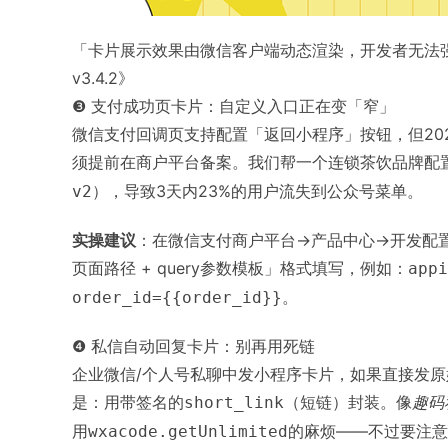
「卡片展示效果由微信客户端动态渲染，开发者无法
v3.4.2》
❸ 支付成功页卡片：自定义入口正在变「窄」
微信支付回调页支持配置「返回小程序」按钮，但20
须提前在商户平台备案。我们帮一个连锁茶饮品牌配
），导致3天内23%的用户流失到公众号菜单。
v2
实操建议
：在微信支付商户平台→产品中心→开发配置→
页面路径 + query参数模板」格式填写，例如：
appi
。
order_id={{order_id}}
❹ 私信自动回复卡片：别再用死链
企业微信/个人号私聊中发小程序卡片，如果直接发原
是：用带签名的
（短链）封装。像
趣码
short_link
用
的麻烦——不过要注意
wxacode.getUnlimited