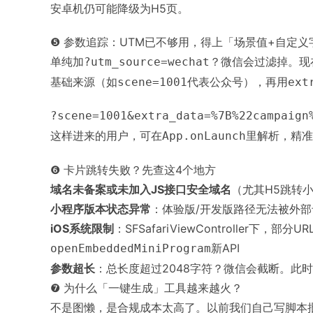
安卓机仍可能降级为H5页。
❺ 参数追踪：UTM已不够用，得上「场景值+自定义
单纯加
？微信会过滤掉。现
?utm_source=wechat
基础来源（如
代表公众号），再用
scene=1001
ext
?scene=1001&extra_data=%7B%22campaign
这样进来的用户，可在
里解析，精准
App.onLaunch
❻ 卡片跳转失败？先查这4个地方
域名未备案或未加入JS接口安全域名
（尤其H5跳转
小程序版本状态异常
：体验版/开发版路径无法被外
iOS系统限制
：SFSafariViewController下，部
新API
openEmbeddedMiniProgram
参数超长
：总长度超过2048字符？微信会截断。此
❼ 为什么「一键生成」工具越来越火？
不是图懒，是合规成本太高了。以前我们自己写脚本