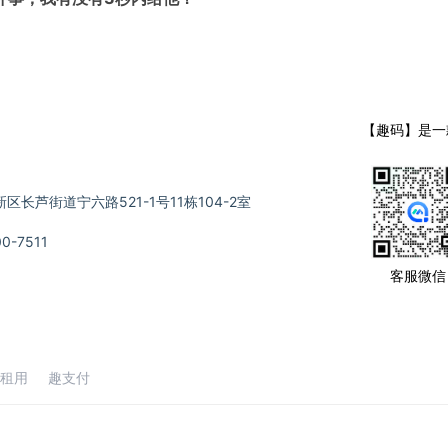
【趣码】是一
长芦街道宁六路521-1号11栋104-2室
-7511
客服微信
租用
趣支付