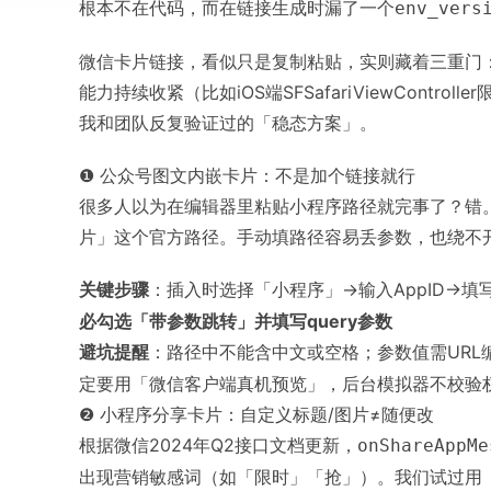
根本不在代码，而在链接生成时漏了一个
env_vers
微信卡片链接，看似只是复制粘贴，实则藏着三重门：
能力持续收紧（比如iOS端SFSafariViewCont
我和团队反复验证过的「稳态方案」。
❶ 公众号图文内嵌卡片：不是加个链接就行
很多人以为在编辑器里粘贴小程序路径就完事了？错
片」这个官方路径。手动填路径容易丢参数，也绕不
关键步骤
：插入时选择「小程序」→输入AppID→填
必勾选「带参数跳转」并填写query参数
避坑提醒
：路径中不能含中文或空格；参数值需URL
定要用「微信客户端真机预览」，后台模拟器不校验
❷ 小程序分享卡片：自定义标题/图片≠随便改
根据微信2024年Q2接口文档更新，
onShareAppMe
出现营销敏感词（如「限时」「抢」）。我们试过用「