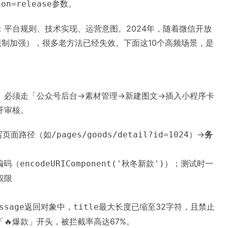
参数。
ion=release
平台规则、技术实现、运营意图。2024年，随着微信开放
roller限制加强），很多老方法已经失效。下面这10个高频场景，是
。必须走「公众号后台→素材管理→新建图文→插入小程序卡
开审核。
写页面路径（如
）→
务
/pages/goods/detail?id=1024
编码（
）；测试时一
encodeURIComponent('秋冬新款')
权限
返回对象中，
最大长度已缩至32字符，且禁止
ssage
title
🔥爆款」开头，被拦截率高达67%。