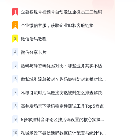
1
企微客服号视频号自动发送企微员工二维码
2
企业微信客服，获取企业ID和客服链接
3
微信活码教程
4
微信分享卡片
5
活码与静态码优劣对比：哪些业务其实不适合用活码工具？
6
做私域引流总被封？趣码短链防封套餐对比与选择思路
7
私域引流时活码链接突然被封怎么排查解决？三大失效场景解析
8
高并发场景下活码稳定性测试工具Top5盘点
9
5步掌握抖音评论区挂活码设置的核心实操步骤
10
私域场景下微信活码数据统计配置与统计转化数据的实操方法