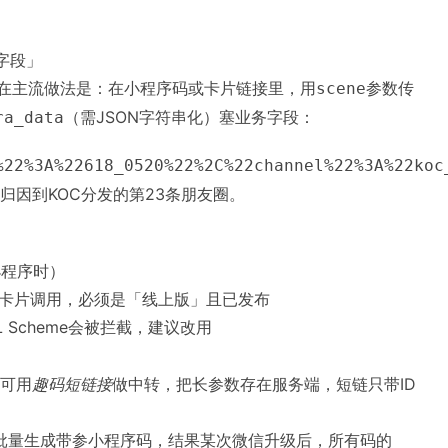
字段」
在主流做法是：在小程序码或卡片链接里，用
参数传
scene
（需JSON字符串化）塞业务字段：
ra_data
%22%3A%22618_0520%22%2C%22channel%22%3A%22koc
归因到KOC分发的第23条朋友圈。
小程序时）
部卡片调用，必须是「线上版」且已发布
分URL Scheme会被拦截，建议改用
时可用
趣码短链接
做中转，把长参数存在服务端，短链只带ID
批量生成带参小程序码，结果某次微信升级后，所有码的