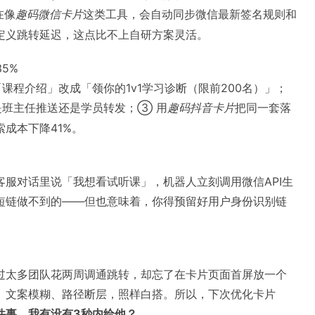
在像
趣码微信卡片
这类工具，会自动同步微信最新签名规则和
定义跳转延迟，这点比不上自研方案灵活。
5%
课程介绍」改成「领你的1v1学习诊断（限前200名）」；
是班主任推送还是学员转发；③ 用
趣码抖音卡片
把同一套落
成本下降41%。
服对话里说「我想看试听课」，机器人立刻调用微信API生
态短链做不到的——但也意味着，你得预留好用户身份识别链
过太多团队花两周调通跳转，却忘了在卡片页面首屏放一个
、文案模糊、路径断层，照样白搭。所以，下次优化卡片
件事，我有没有3秒内给他？