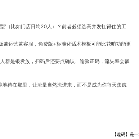
长流型’（比如门店日均20人）？前者必须选高并发扛得住的工
老板兼运营兼客服，免费版+标准化话术模板可能比花哨功能更
目标人群是银发族，扫码后还要点确认、输验证码，流失率会飙
静地待在那里，让流量自然流进来，而不是成为你每天焦虑
【趣码】是一