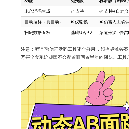
功能
免费版
标准版（约98
永久活码生成
✅ 支持
✅ 支持+自定义
自动拉群（真自动）
❌ 仅轮换
❌ 仍需人工确
扫码数据看板
基础UV/PV
渠道来源+停留
注意：所谓‘微信群活码工具哪个好用’，没有标准答
万买全套系统却因不会配置而闲置半年的团队。工具