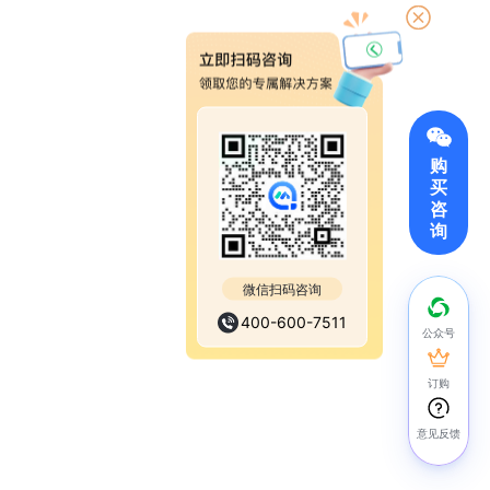
购
买
咨
询
微信扫码咨询
400-600-7511
公众号
订购
意见反馈