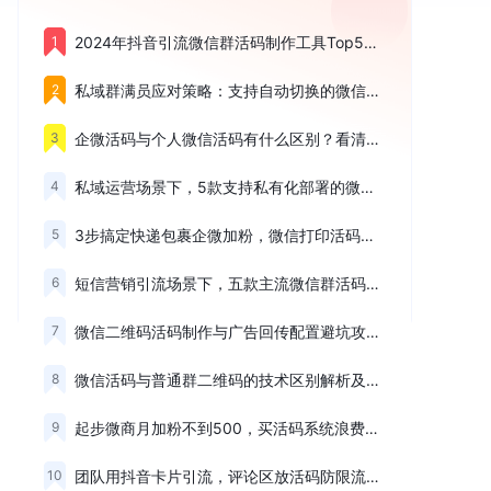
1
2024年抖音引流微信群活码制作工具Top5及配置要点梳理
2
私域群满员应对策略：支持自动切换的微信二维码活码Top5盘点
3
企微活码与个人微信活码有什么区别？看清这三个核心差异
4
私域运营场景下，5款支持私有化部署的微信活码系统盘点
5
3步搞定快递包裹企微加粉，微信打印活码配置与投放完整教程
6
短信营销引流场景下，五款主流微信群活码工具优劣势梳理
7
微信二维码活码制作与广告回传配置避坑攻略及高优平台榜单
8
微信活码与普通群二维码的技术区别解析及长期维护原理
9
起步微商月加粉不到500，买活码系统浪费钱吗？
10
团队用抖音卡片引流，评论区放活码防限流与检测屏蔽精选榜单