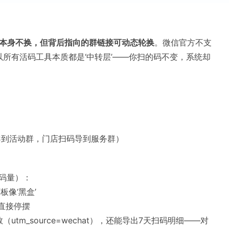
。
本身不换，但背后指向的群链接可动态轮换
。微信官方不支
以所有活码工具本质都是‘中转层’——你扫的码不变，系统却
的导到活动群，门店扫码导到服务群）
扫码量）：
像‘黑盒’
量直接停摆
tm_source=wechat），还能导出7天扫码明细——对