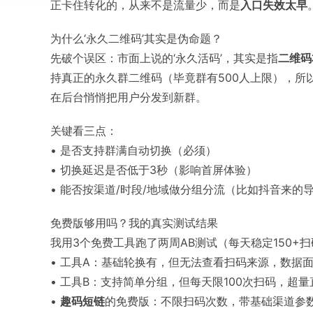
正卡住转化的，从来不是流量少，而是
入口失效太早
为什么‘永久二维码’其实是伪命题？
先破个误区：市面上说的‘永久活码’，其实是指
二维码
持真正的永久群二维码（毕竟群有500人上限），所
在后台悄悄把用户分发到新群。
关键看三点：
• 是否支持群满自动切换（必须）
• 切换延迟是否低于3秒（影响首屏体验）
• 能否按渠道/时段/地域做分组分流（比如抖音来
免费版够用吗？我的真实测试结果
我用3个免费工具跑了两周AB测试（每天稳定150+
• 工具A：基础轮换有，但无法查看扫码来源，数据面板
• 工具B：支持简单分组，但每天限100次扫码，超
•
趣码短链
的免费版：不限扫码次数，带基础渠道参数（u