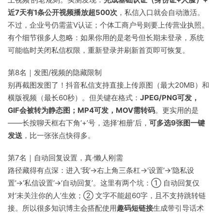
近7天有1条公开视频播放超500次
，私信入口就会自动激活。
不过，企业号仍需蓝V认证；个体工商户号则要上传营业执照。
有个细节很多人忽略：如果你用的是老号但长期未登录，系统
可能临时关闭私信权限，重新登录并刷新首页即可恢复。
第8名｜发图/视频的隐藏限制
别再截图发图了！抖音私信支持直接上传原图（最大20MB）和
横版视频（最长60秒）。但关键在格式：
JPEG/PNG可发，
GIF会被转为静态图；MP4可发，MOV需转码
。更实用的是
——长按聊天框右下角‘+’号，选择‘相册’后，
可多选9张图一键
发送
，比一张张点快得多。
第7名｜自动回复设置，真·懒人刚需
路径藏得有点深：进入‘我’→右上角三条杠→‘设置’→‘隐私设
置’→‘私信设置’→‘自动回复’。这里有两个坑：① 自动回复仅
对‘未关注你的人’生效；② 文字不能超60字，且不支持跳转链
接。所以很多知识博主会搭配使用
趣码短链接
生成带引导话术