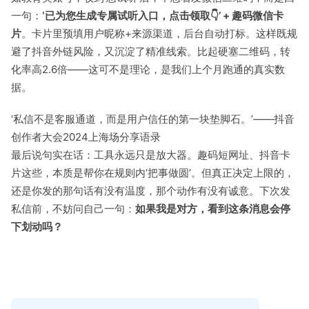
一句：
‘已为您生成专属试听入口，点击领取👇’ + 趣码微信卡
片
。卡片里预填用户昵称+来源渠道，后台自动打标。这样既规
避了抖音外链风险，又沉淀了精准线索。比起硬塞二维码，转
化率高2.6倍——这可不是理论，是我们上个月跑通的真实数
据。
‘私信不是客服通道，而是用户信任的第一块垫脚石。’——抖音
创作者大会2024上海场分享语录
最后说句实在话：工具永远只是放大器。趣码短网址、抖音卡
片这些，本质是帮你在规则内‘把事做圆’。但真正决定上限的，
还是你发的那句话有没有温度，那个动作有没有诚意。下次发
私信前，不妨问自己一句：
如果我是对方，看到这条消息会停
下划动吗？