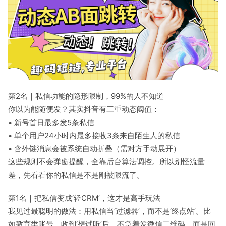
第2名｜私信功能的隐形限制，99%的人不知道
你以为能随便发？其实抖音有三重动态阈值：
• 新号首日最多发5条私信
• 单个用户24小时内最多接收3条来自陌生人的私信
• 含外链消息会被系统自动折叠（需对方手动展开）
这些规则不会弹窗提醒，全靠后台算法调控。所以别怪流量
差，先看看你的私信是不是刚被限流了。
第1名｜把私信变成‘轻CRM’，这才是高手玩法
我见过最聪明的做法：用私信当‘过滤器’，而不是‘终点站’。比
如教育类账号，收到‘想试听’后，不急着发微信二维码，而是回