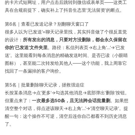
的卡片式短网址，用户点击后跳转到微信或表单页——这类工
具在合规前提下，确实补上了抖音生态里‘无法留资’的断点。
第6名｜查看已发送记录？别翻聊天窗口了
很多人以为‘已发送’=聊天记录里找，其实抖音做了个很反直觉
的设计：
所有发出的消息，只要对方没删除，都会永久保留在
你的‘已发送’文件夹里
。路径：私信列表页→右上角‘…’→‘已发
送’。这里能看到每条消息的精确发送时间、是否已读（小眼睛
图标），甚至能二次转发给其他人——这个功能，我上周靠它
找回了一条漏掉的客户询价。
第5名｜批量删除聊天记录，拯救强迫症
长按某条消息→点‘更多’→勾选其他消息→底部弹出‘删除’按钮。
但重点来了：
一次最多选50条，且无法跨会话批量删
。如果想
清空整个对话，得点进该聊天→右上角‘…’→‘清空聊天记录’。提
醒一句：这个操作不可逆，清空后连你自己都看不到历史消息
了。