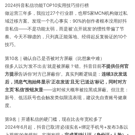
2024抖音私信功能TOP10实用技巧排行榜
做运营三年多，我拉过27个行业群，也帮5家MCN机构做过私
域迁移方案。发现一个扎心事实：90%的创作者根本没用好抖
音私信——不是功能太弱，而是被‘点开就发’的惯性带偏了节
奏。今天不聊虚的，只列真正能落地、经得起反复验证的10个
技巧。
第10名｜确认自己是否被对方屏蔽（比想象中难）
很多人以为‘发不出去’就是被屏蔽？错。抖音目前
不提供任何官
方提示
告诉你‘对方已屏蔽你’。真实判断逻辑是：
连续3次发送
后，消息气泡始终显示‘正在发送’且无‘已送达’标记，同时对方
主页‘私信’按钮灰显
——这时候大概率被拉黑或屏蔽。但注意：
新号、低活跃号也会触发类似限流表现，建议先自查账号健康
度。
第9名｜开通私信的硬门槛，现在比去年宽松多了
2024年6月起，抖音已取消‘必须实名+绑定手机号+发布3条以
上视频’的老规则。实测发现：
完成基础认证（身份证+人脸）+