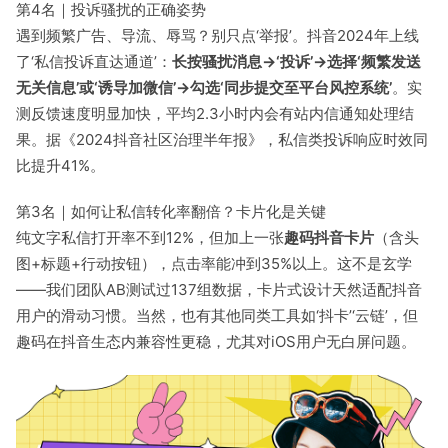
第4名｜投诉骚扰的正确姿势
遇到频繁广告、导流、辱骂？别只点‘举报’。抖音2024年上线
了‘私信投诉直达通道’：
长按骚扰消息→‘投诉’→选择‘频繁发送
无关信息’或‘诱导加微信’→勾选‘同步提交至平台风控系统’
。实
测反馈速度明显加快，平均2.3小时内会有站内信通知处理结
果。据《2024抖音社区治理半年报》，私信类投诉响应时效同
比提升41%。
第3名｜如何让私信转化率翻倍？卡片化是关键
纯文字私信打开率不到12%，但加上一张
趣码抖音卡片
（含头
图+标题+行动按钮），点击率能冲到35%以上。这不是玄学
——我们团队AB测试过137组数据，卡片式设计天然适配抖音
用户的滑动习惯。当然，也有其他同类工具如‘抖卡’‘云链’，但
趣码在抖音生态内兼容性更稳，尤其对iOS用户无白屏问题。