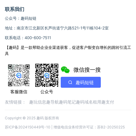
联系我们
公众号：趣码短链
地址：南京市江北新区长芦街道宁六路521-1号11栋104-2室
联系电话：400-600-7511
【趣码】是一款帮助企业全渠道获客，促进客户裂变自增长的跳转引流工
具
微信搜一搜
趣码短链
客服微信
公众号
友情链接：
趣玩信息
趣导航
趣码笔记
趣码域名租用
趣支付
Copyright © 2025 趣码 版权所有
苏ICP备2024150449号-10
| 增值电信业务经营许可证：苏B2-20250225