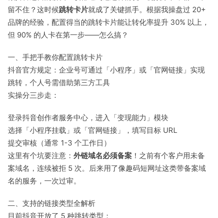
留不住？这时候
跳转卡片
就成了关键抓手。根据我操盘过 20+
品牌的经验，配置得当的跳转卡片能让转化率提升 30% 以上，
但 90% 的人卡在第一步——怎么搞？
一、手把手教你配置跳转卡片
抖音官方规定：企业号可通过「小程序」或「官网链接」实现
跳转，个人号需借助第三方工具
实操分三步走：
登录抖音创作者服务中心，进入「变现能力」模块
选择「小程序挂载」或「官网链接」，填写目标 URL
提交审核（通常 1-3 个工作日）
这里有个坑要注意：
外链域名必须备案
！之前有个客户用未备
案域名，连续被拒 5 次。后来用了像趣码短网址这类带备案域
名的服务，一次过审。
二、支持的链接类型全解析
目前抖音开放了 5 种跳转类型：