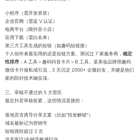
小程序（需开发资质）
企业官网（需蓝 V 认证）
电商平台（限抖音小店）
应用下载（需白名单）
第三方工具生成的短链（如趣码短链接）
个人创作者最实用的还是短链方案。测试过 7 家服务商，
稳定
性排序
：A 工具＞趣码抖音卡片＞B 工具。某美妆品牌用趣码
微信卡片做私域引流，3 天沉淀 2000+ 企微好友，关键是他们
家的防封技术确实顶。
三、审核不通过的 5 大雷区
最近抖音审核收紧，这些情况直接拒：
落地页含诱导分享文案（比如"转发解锁"）
域名被标记为营销号
短链跳转超过 2 次
涉及医疗/金融等敏感行业