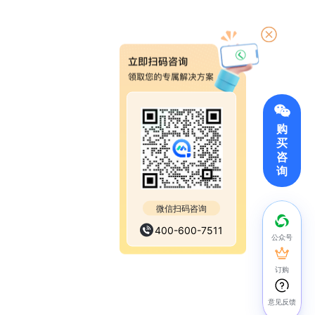
购
买
咨
询
微信扫码咨询
400-600-7511
公众号
订购
意见反馈