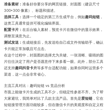
准备素材：
准备好你要分享的网页链接、封面图（建议尺寸
300*300 像素）、标题和描述。
选择工具：
选择一个稳定的第三方生成平台，例如
趣码短链
，
这类工具通常提供可视化编辑界面。
配置卡片：
在后台输入素材，预览卡片在微信中的显示效果，
调整至满意为止。
测试发送：
生成链接后，先发送给自己或文件传输助手，确认
卡片能正常加载且可点击。
在这个过程中，封面图的选择尤为关键。一张清晰、吸睛的图
片往往决定了用户是否愿意停下来多看一眼。此外，部分工具
还支持
趣码抖音卡片
等多平台适配功能，如果你同时运营多个
渠道，这一点会非常省心。
主流工具对比：趣码短链 vs 竞品分析
市面上能做卡片生成的工具不少，但稳定性参差不齐。为了帮
大家避坑，我简单对比了几款主流产品。首先是
爱短链
，它在
短链接管理方面功能较多，但在微信卡片的美观度和自定义程