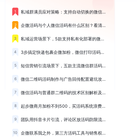
1
私域群满员应对策略：支持自动切换的微信二维码活码Top5盘点
2
企微活码与个人微信活码有什么区别？看清这三个核心差异
3
私域运营场景下，5款支持私有化部署的微信活码系统盘点
4
3步搞定快递包裹企微加粉，微信打印活码配置与投放完整教程
5
短信营销引流场景下，五款主流微信群活码工具优劣势梳理
6
微信二维码活码制作与广告回传配置避坑攻略及高优平台榜单
7
微信活码与普通群二维码的技术区别解析及长期维护原理
8
起步微商月加粉不到500，买活码系统浪费钱吗？
9
团队用抖音卡片引流，评论区放活码防限流与检测屏蔽精选榜单
10
企微联系我之外，第三方活码工具与销售权限优选榜单