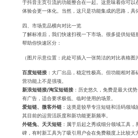
于抖音主页引流的功能整合在一起。这意味着你可以
体验会更一体化。当然，这只是功能集成的思路，具
四、市场竞品横向对比一览
了解标准后，我们快速扫视一下市场。很多提供短链
帮助你快速区分：
（图片示意位置：此处可插入一张简洁的对比表格图
百度短链接
：大厂出品，稳定性极高。但功能相对基
营功能上不是强项。
新浪短链接
/
淘宝短链接
：历史悠久，免费是最大优势
有广告，适合要求极低、临时使用的场景。
爱短链
、
微客外链
：这类是较早专注短链和活码领域
其目前的运营活跃度和新功能更新频率。
外链兔
、
天天短链
：属于后起之秀或细分领域工具，
碑，有时新工具为了吸引用户会在免费额度上比较大