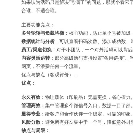
如果认为活码只是解决“号满了”的问题，那就小看它
合谁、不适合谁。
主要功能亮点：
多号轮转与负载均衡
：核心功能，防止单个号被加爆
数据统计与分析
：可以查看扫码次数、添加成功数、
员工/渠道切换
：对于小团队，一个对外活码可以背后
内容灵活跳转
：部分高级活码支持设置“备用链接”。
网页，不浪费任何一个流量。
优点与缺点（客观评价）：
优点：
永久有效
：物理载体（印刷品）无需更换，省心省力
管理高效
：集中管理多个微信号入口，数据一目了然
显得专业
：给客户和合作伙伴一个稳定、可靠的印象
风险分散
：避免所有好友集中于一个号，降低意外封
缺点与局限：