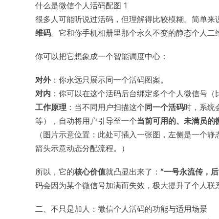
什么是微信个人活码配图 1
很多人可能听说过活码，但理解得比较模糊。简单来
维码
。它和你手机相册里那个永久不变的静态个人二
你可以把它想象成一个智能调度中心：
对外
：你永远只展示同一个活码图案。
对内
：你可以在这个活码后台绑定多个个人微信号（比
工作原理
：当不同用户扫描这个
同一个活码
时，系统
等），自动将用户引导至一个
当前可用的、未满员的
（图片示意位置：此处可插入一张图，左侧是一个静
箭头示意动态分配流程。）
所以，它的
核心价值
就凸显出来了：
“一号永流传，后
码会因为某个微信号加满而失效，极大提升了个人联
二、不只是加人：微信个人活码的功能与适用场景