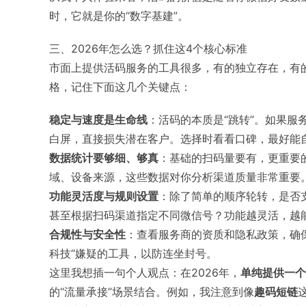
时，它就是你的“数字基建”。
三、2026年怎么选？抓住这4个核心标准
市面上提供活码服务的工具很多，有的独立存在，有
格，记住下面这几个关键点：
稳定与速度是生命线
：活码的本质是“跳转”。如果
白屏，直接损失潜在客户。选择时看看口碑，最好能
数据统计要够细、够真
：基础的扫码量要有，更重要的
域、设备来源，这些数据对你分析渠道质量非常重要
功能灵活度与规则设置
：除了简单的顺序轮转，是否
甚至根据扫码渠道指定不同微信号？功能越灵活，越
合规性与安全性
：查看服务商的资质和隐私政策，确
科技”嫌疑的工具，以防连坐封号。
这里我想插一句个人观点：在2026年，
单纯提供一个
的“流量承接”场景结合。例如，我注意到像
趣码短链