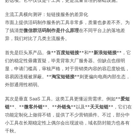
必选项。它不仅仅是个工具，更是流量管理的基础设施。
主流工具横向测评：短链接服务的差异化
市面上提供活码制作服务的工具非常多，质量也参差不齐。为
了搞清楚
微信群活码制作是什么原理
在不同平台上的落地差
异，我们对比了几类主流服务。
首先是巨头系产品。像**
百度短链接
**和**
新浪短链接
**，它
们的稳定性毋庸置疑，毕竟背靠大厂服务器。但缺点也很明
显，申请门槛高，审核严格，对于营销类内容的容忍度较低，
容易因违规被屏蔽。**
淘宝短链接
**则更偏向电商内部生态，
外部通用性稍弱。
其次是垂直 SaaS 工具。这类工具更懂运营需求。例如**
爱短
链
**、**
微客外链
**、**
外链兔
**以及**
天天短链
**，它们在
功能定制化上做得不错，提供了不少营销插件。不过，部分中
小工具在长期稳定性上偶尔会出现波动，域名防封能力也各有
千秋。