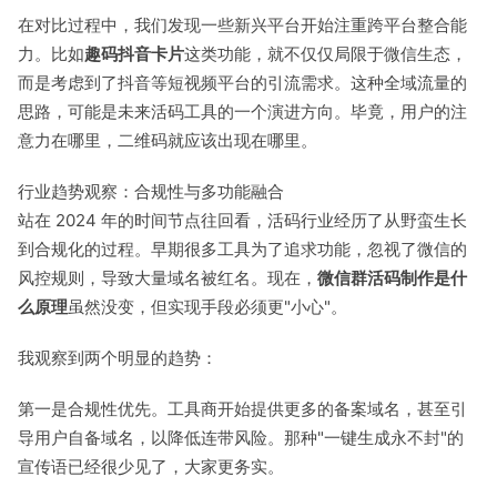
在对比过程中，我们发现一些新兴平台开始注重跨平台整合能
力。比如
趣码抖音卡片
这类功能，就不仅仅局限于微信生态，
而是考虑到了抖音等短视频平台的引流需求。这种全域流量的
思路，可能是未来活码工具的一个演进方向。毕竟，用户的注
意力在哪里，二维码就应该出现在哪里。
行业趋势观察：合规性与多功能融合
站在 2024 年的时间节点往回看，活码行业经历了从野蛮生长
到合规化的过程。早期很多工具为了追求功能，忽视了微信的
风控规则，导致大量域名被红名。现在，
微信群活码制作是什
么原理
虽然没变，但实现手段必须更"小心"。
我观察到两个明显的趋势：
第一是合规性优先。工具商开始提供更多的备案域名，甚至引
导用户自备域名，以降低连带风险。那种"一键生成永不封"的
宣传语已经很少见了，大家更务实。