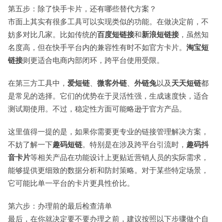
第五步：除了快手卡片，还有哪些替代方案？
市面上其实有很多工具可以实现类似的功能。在做决定前，不
妨多对比几家。比如传统的
百度短链接
和
新浪短链接
，虽然知
名度高，但在快手平台内的兼容性有时不如官方卡片。
淘宝短
链接
则更适合电商内部闭环，跨平台使用受限。
在第三方工具中，
爱短链
、
微客外链
、
外链兔
以及
天天短链
都
是常见的选择。它们的优势在于灵活性强，生成速度快，适合
测试期使用。不过，稳定性方面可能略逊于官方产品。
这里值得一提的是，如果你需要更专业的链接管理解决方案，
不妨了解一下
趣码短链
。特别是在涉及跨平台引流时，
趣码抖
音卡片
等相关产品在功能设计上更贴近营销人员的实际需求，
能够提供更细致的数据分析和防封策略。对于某些特定场景，
它可能比单一平台的卡片更具性价比。
第六步：办理前的最后检查清单
最后，在你就决定要不要办理之前，建议按照以下步骤做个自