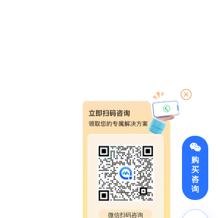
购
买
咨
询
微信扫码咨询