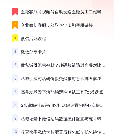
1
企微客服号视频号自动发送企微员工二维码
2
企业微信客服，获取企业ID和客服链接
3
微信活码教程
4
微信分享卡片
5
做私域引流总被封？趣码短链防封套餐对比与选择思路
6
私域引流时活码链接突然被封怎么排查解决？三大失效场景解析
7
高并发场景下活码稳定性测试工具Top5盘点
8
5步掌握抖音评论区挂活码设置的核心实操步骤
9
私域场景下微信活码数据统计配置与统计转化数据的实操方法
10
教育快手私信卡片配置后转化低？优化跳转路径与话术设计