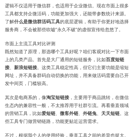
逻辑不仅适用于微信群，也适用于企业微信。现在市面上很多
工具都支持企微活码，功能更加强大，还能带参数统计来源。
了解
什么是微信群活码工具
的底层逻辑，有助于你更好地选择
服务商，不会被那些吹嘘“永久不破”的虚假宣传给忽悠了。
市面上主流工具对比评测
既然知道了原理，那选哪个工具好呢？咱们客观对比一下市面
上的几类产品。首先是大厂通用的短链服务，比如
百度短链
接
、
新浪短链接
。这类工具稳定性高，但它们主要功能是缩短
网址，并不具备群码自动切换的功能，用来做活码需要自己开
发中间页，门槛较高。
其次是电商系的，像
淘宝短链接
，主要用于商品跳转，在微信
生态内的兼容性一般，不太推荐用于社群引流。再看垂直领域
的营销工具，比如
爱短链
、
微客外链
、
外链兔
、
天天短链
。这
些工具专门做营销链路，功能更贴近运营需求。
不过，根据我个人的使用经验，垂直工具之间的差异也挺大。