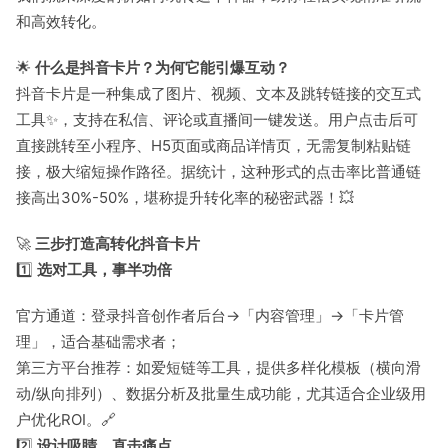
和高效转化。
🌟
什么是抖音卡片？为何它能引爆互动？
抖音卡片是一种集成了图片、视频、文本及跳转链接的交互式
工具✨，支持在私信、评论或直播间一键发送。用户点击后可
直接跳转至小程序、H5页面或商品详情页，无需复制粘贴链
接，极大缩短操作路径。据统计，这种形式的点击率比普通链
接高出30%-50%，堪称提升转化率的秘密武器！💥
🚀
三步打造高转化抖音卡片
1️⃣
选对工具，事半功倍
官方通道：登录抖音创作者后台→「内容管理」→「卡片管
理」，适合基础需求者；
第三方平台推荐：如爱短链等工具，提供多样化模板（横向滑
动/纵向排列）、数据分析及批量生成功能，尤其适合企业级用
户优化ROI。🔗
2️⃣
设计吸睛，直击痛点