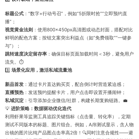
标题公式
：“数字+行动号召”，例如“5折限时抢”“立即预约直
播”；
视觉黄金法则
：使用800×450px高清图或动态封面，搭配对比
鲜明的配色方案；按钮文案突出利益点（如“免费领取”“一键参
与”）；
跳转速度决定留存率
：确保目标页面加载时间＜3秒，避免用户
流失。⏱️
3️⃣
场景化应用，激活私域流量池
新品首发
：通过卡片直达购买页，配合倒计时营造紧迫感；
直播预热
：发送预约提醒卡片，用户点击即设置开播闹钟；
私域沉淀
：引导添加企业微信/社群，构建长期复购链路。💼
💡
进阶策略：数据驱动优化迭代
利用虾果等监测工具追踪关键指标（点击量、转化率），定期
测试不同版本的标题、图片组合。例如，A/B测试显示，含人物
出镜的图片比纯产品图点击率高2倍！🔍同时注意合规性——避