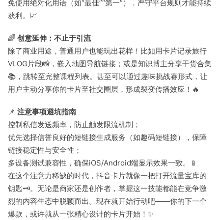
免使用绝对化用语（如“最佳”“第一”），严守平台规则才能持续
获利。📈
🌈
创意延伸：不止于引流
除了商业用途，普通用户也能玩出花样！比如用卡片记录旅行
VLOG片段📸，嵌入地图导航链接；或是知识博主分享干货合集
📚，跳转至完整课程列表。甚至可以通过趣味挑战赛形式，让
用户主动分享你的卡片至社交圈层，形成裂变传播效应！🔥
📌
注意事项避坑指南
控制私信发送频率，防止触发限流机制；
优先选择信誉良好的短链接生成服务（如趣码短链接），保障
链接稳定性与安全性；
多设备测试兼容性，确保iOS/Android端显示效果一致。📱
在这个注意力稀缺的时代，抖音卡片就像一把打开流量宝库的
钥匙🗝️。无论是商家还是创作者，掌握这一技能都能在竞争激
烈的内容生态中脱颖而出。现在就开始行动吧——你的下一个
爆款，或许就从一张精心设计的卡片开始！✨