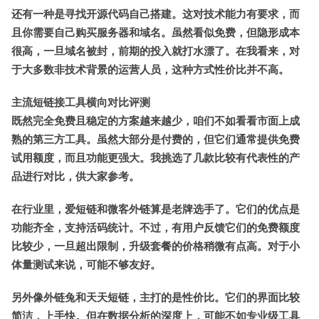
还有一种是寻找开源代码自己搭建。这对技术能力有要求，而
且你需要自己购买服务器和域名。虽然看似免费，但隐形成本
很高，一旦域名被封，前期的投入就打水漂了。在我看来，对
于大多数非技术背景的运营人员，这种方式性价比并不高。
主流短链接工具横向对比评测
既然完全免费且稳定的方案越来越少，咱们不如看看市面上成
熟的第三方工具。虽然大部分是付费的，但它们通常提供免费
试用额度，而且功能更强大。我挑选了几款比较有代表性的产
品进行对比，供大家参考。
在行业里，
爱短链
和
微客外链
算是老牌选手了。它们的优点是
功能齐全，支持活码统计。不过，有用户反馈它们的免费额度
比较少，一旦超出限制，升级套餐的价格稍微有点高。对于小
体量测试来说，可能不够友好。
另外像
外链兔
和
天天短链
，主打的是性价比。它们的界面比较
简洁，上手快。但在数据分析的深度上，可能不如专业级工具