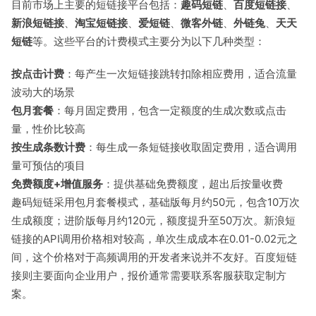
目前市场上主要的短链接平台包括：
趣码短链
、
百度短链接
、
新浪短链接
、
淘宝短链接
、
爱短链
、
微客外链
、
外链兔
、
天天
短链
等。这些平台的计费模式主要分为以下几种类型：
按点击计费
：每产生一次短链接跳转扣除相应费用，适合流量
波动大的场景
包月套餐
：每月固定费用，包含一定额度的生成次数或点击
量，性价比较高
按生成条数计费
：每生成一条短链接收取固定费用，适合调用
量可预估的项目
免费额度+增值服务
：提供基础免费额度，超出后按量收费
趣码短链采用包月套餐模式，基础版每月约50元，包含10万次
生成额度；进阶版每月约120元，额度提升至50万次。新浪短
链接的API调用价格相对较高，单次生成成本在0.01-0.02元之
间，这个价格对于高频调用的开发者来说并不友好。百度短链
接则主要面向企业用户，报价通常需要联系客服获取定制方
案。