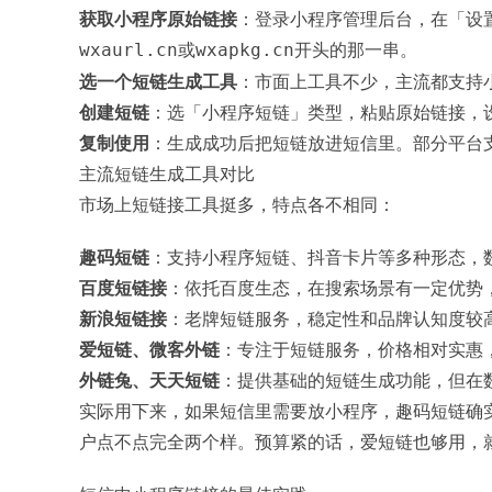
获取小程序原始链接
：登录小程序管理后台，在「设
或
开头的那一串。
wxaurl.cn
wxapkg.cn
选一个短链生成工具
：市面上工具不少，主流都支持
创建短链
：选「小程序短链」类型，粘贴原始链接，
复制使用
：生成成功后把短链放进短信里。部分平台
主流短链生成工具对比
市场上短链接工具挺多，特点各不相同：
趣码短链
：支持小程序短链、抖音卡片等多种形态，
百度短链接
：依托百度生态，在搜索场景有一定优势
新浪短链接
：老牌短链服务，稳定性和品牌认知度较
爱短链
、
微客外链
：专注于短链服务，价格相对实惠
外链兔
、
天天短链
：提供基础的短链生成功能，但在
实际用下来，如果短信里需要放小程序，趣码短链确
户点不点完全两个样。预算紧的话，爱短链也够用，