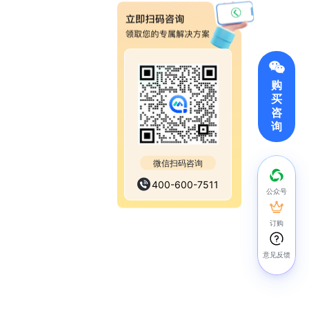
购
买
咨
询
微信扫码咨询
400-600-7511
公众号
订购
意见反馈