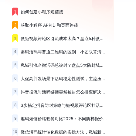
1
如何创建小程序短链接
2
获取小程序 APPID 和页面路径
3
做短视频评论区引流成本太高？盘点5种微信活码防屏蔽方案
4
趣码活码与普通二维码的区别，小团队算清线下物料更换成本再买
5
私域引流企微活码总被封？盘点5大防封域名策略提升通过率
6
大促高并发场景下活码稳定性测试，主流压测计费标准盘点
7
抖音投流时活码链接突然被封怎么排查解决？三大防封策略解析
8
3步搞定抖音防封策略与短视频评论区挂活码的完整设置教程
9
趣码短链价格套餐对比2025：不同阶梯报价的取舍逻辑
10
微信活码统计转化数据的实操方法，私域新手该选免费还是付费？