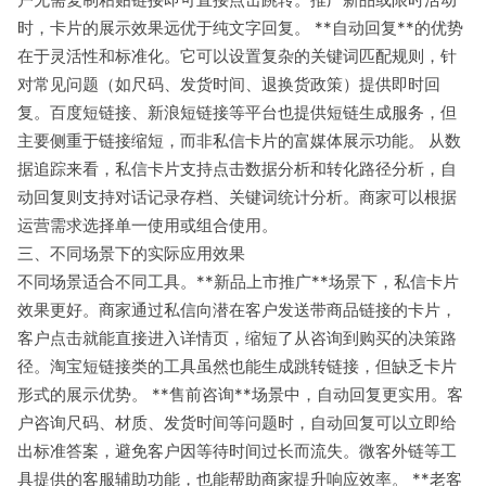
时，卡片的展示效果远优于纯文字回复。 **自动回复**的优势
在于灵活性和标准化。它可以设置复杂的关键词匹配规则，针
对常见问题（如尺码、发货时间、退换货政策）提供即时回
复。百度短链接、新浪短链接等平台也提供短链生成服务，但
主要侧重于链接缩短，而非私信卡片的富媒体展示功能。 从数
据追踪来看，私信卡片支持点击数据分析和转化路径分析，自
动回复则支持对话记录存档、关键词统计分析。商家可以根据
运营需求选择单一使用或组合使用。
三、不同场景下的实际应用效果
不同场景适合不同工具。**新品上市推广**场景下，私信卡片
效果更好。商家通过私信向潜在客户发送带商品链接的卡片，
客户点击就能直接进入详情页，缩短了从咨询到购买的决策路
径。淘宝短链接类的工具虽然也能生成跳转链接，但缺乏卡片
形式的展示优势。 **售前咨询**场景中，自动回复更实用。客
户咨询尺码、材质、发货时间等问题时，自动回复可以立即给
出标准答案，避免客户因等待时间过长而流失。微客外链等工
具提供的客服辅助功能，也能帮助商家提升响应效率。 **老客