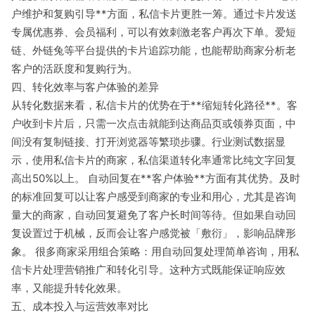
户维护和复购引导**方面，私信卡片更胜一筹。通过卡片发送
专属优惠券、会员福利，可以有效刺激老客户再次下单。爱短
链、外链兔等平台提供的卡片追踪功能，也能帮助商家分析老
客户的活跃度和复购行为。
四、转化效率与客户体验的差异
从转化数据来看，私信卡片的优势在于**缩短转化路径**。客
户收到卡片后，只需一次点击就能到达商品页或领券页面，中
间没有复制链接、打开浏览器等繁琐步骤。行业测试数据显
示，使用私信卡片的商家，私信渠道转化率通常比纯文字回复
高出50%以上。 自动回复在**客户体验**方面有其优势。及时
的标准回复可以让客户感受到商家的专业和用心，尤其是咨询
量大的商家，自动回复避免了客户长时间等待。但如果自动回
复设置过于机械，反而会让客户感觉被「敷衍」，影响品牌形
象。 很多商家采用组合策略：用自动回复处理简单咨询，用私
信卡片处理营销推广和转化引导。这种方式既能保证响应效
率，又能提升转化效果。
五、成本投入与运营效率对比