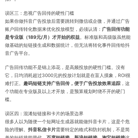
误区三：忽视广告回传的硬性门槛
如果你做抖音广告投放后需要跳转到微信或企微，并通过广告
账户回传转化数据来优化投放模型，必须认清：
广告回传功能
是专业版（189元/月）才开始的权益
。标准版和高级版虽然能
做基础的短链接生成和数据统计，但无法将转化事件回传给抖
音广告平台。
广告回传功能不是锦上添花，是高频投放的硬性门槛。没有
它，日均消耗超过3000元的投放计划就是在盲人摸象，ROI很
难打正。
趣码短链
支持广告回传，便于广告投放效果追踪
，这
个功能在专业版及以上才开放，是预算规划时绕不开的硬门
槛。
误区四：混淆短链接和卡片的场景边界
很多人以为随便一个短网址生成器就能做抖音卡片，这是个危
险的理解。
抖音私信卡片
需要特定的格式和防封机制，不是简
单的短链接能替代。
百度短链接
、
新浪短链接
、
淘宝短链接
这