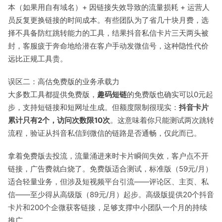
本（如果用自有域名）+ 因链接失效导致的流量损耗 + 运营人
员反复更换链接的时间成本。有些团队为了省几十块月费，选
择不具备防红跳转能力的工具，结果抖音私信卡片三天两头被
封，客服疲于奔命地给潜在客户手动发微信号，这种隐性代价
远比正规工具贵。
误区二：高估免费版的业务承载力
大多数工具都提供免费版，
趣码短链
的免费版也确实可以0元起
步，支持短链接和短网址生成。但额度限制很现实：
抖音卡片
累计只有2个，访问次数限10次
。这意味着你只能测试两次跳转
流程，验证从抖音私信到微信的链路是否通畅，仅此而已。
拿着免费版去投流，流量涌进来时卡片瞬间失效，客户点不开
链接，广告费就白烧了。免费版适合测试，标准版（59元/月）
适合轻量业务，但涉及短视频平台引流——评论区、主页、私
信——至少得从高级版（89元/月）起步。高级版提供20个抖音
卡片和200个企微获客链接，足够支撑中小团队一个月的持续
推广。