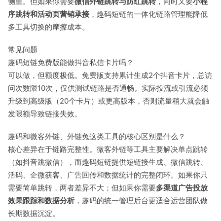
侧重。但如果你需要
微信外链跳转与防红跳转
，同时又要
小程
序跳转和活动页营销承接
，趣码短链的一体化链路管理能降低
多工具切换的摩擦成本。
常见问题
趣码短链免费版能做抖音私信卡片吗？
可以做，但额度极低。免费版支持累计生成2个抖音卡片，总访
问次数限10次，仅供测试链路是否通畅。实际投流或引流必须
升级到高级版（20个卡片）或更高版本，否则流量稍大就会触
发限额导致链接失效。
趣码和微客外链、外链兔这类工具的核心区别是什么？
核心差异在于链路完整性。微客外链等工具主要解决单点跳转
（如抖音跳微信），而趣码短链提供短链接生成、微信跳转、
活码、企微获客、广告回传和数据统计的完整闭环。如果你只
需要简单跳转，两者差异不大；但如果你需要
多渠道广告投放
效果跟踪和数据分析
，趣码的统一管理后台更适合运营团队做
长期数据沉淀。