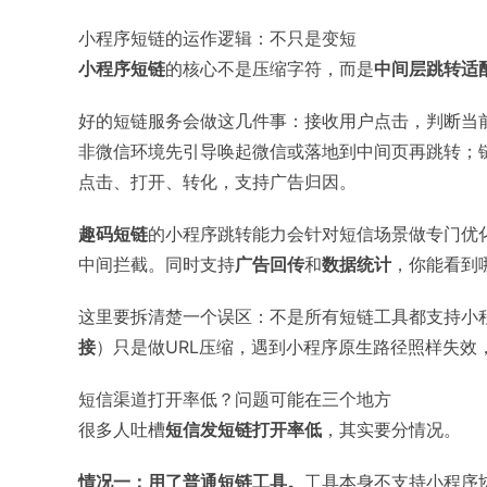
小程序短链的运作逻辑：不只是变短
小程序短链
的核心不是压缩字符，而是
中间层跳转适
好的短链服务会做这几件事：接收用户点击，判断当前环
非微信环境先引导唤起微信或落地到中间页再跳转；
点击、打开、转化，支持广告归因。
趣码短链
的小程序跳转能力会针对短信场景做专门优
中间拦截。同时支持
广告回传
和
数据统计
，你能看到
这里要拆清楚一个误区：不是所有短链工具都支持小
接
）只是做URL压缩，遇到小程序原生路径照样失效
短信渠道打开率低？问题可能在三个地方
很多人吐槽
短信发短链打开率低
，其实要分情况。
情况一：用了普通短链工具。
工具本身不支持小程序