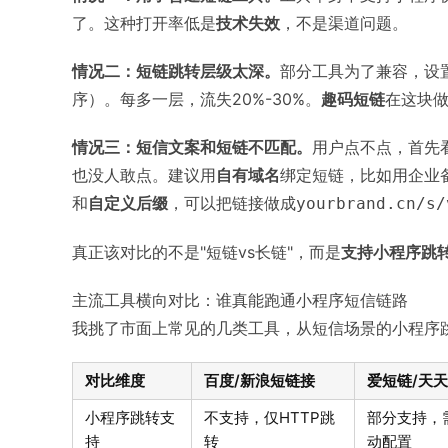
了。这种打开率低是
技术失效
，不是渠道问题。
情况二：短链跳转层级太深。
部分工具为了兼容，设
序）。每多一层，流失20%-30%。
趣码短链
在这块做
情况三：短信文案和短链不匹配。
用户点不点，首先
也没人敢点。建议用
自有域名
绑定短链，比如用企业
和
自定义后缀
，可以把链接做成
yourbrand.cn/s/
真正该对比的不是"短链vs长链"，而是
支持小程序跳转
主流工具横向对比：谁真能跑通小程序短信链路
我挑了市面上常见的几类工具，从短信场景的小程序
对比维度
百度/新浪短链接
爱短链/天
小程序跳转支
不支持，仅HTTP跳
部分支持，
持
转
动配置