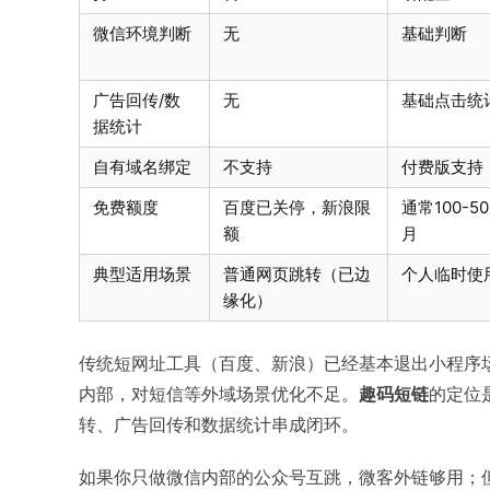
微信环境判断
无
基础判断
广告回传/数
无
基础点击统
据统计
自有域名绑定
不支持
付费版支持
免费额度
百度已关停，新浪限
通常100-50
额
月
典型适用场景
普通网页跳转（已边
个人临时使
缘化）
传统短网址工具（百度、新浪）已经基本退出小程序
内部，对短信等外域场景优化不足。
趣码短链
的定位
转、广告回传和数据统计串成闭环。
如果你只做微信内部的公众号互跳，微客外链够用；