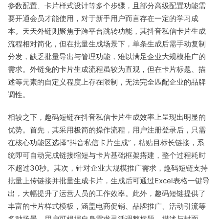
参数配置、卡片样式设计等多个步骤，且部分高级配置功能需
要开通会员才能使用，对于新手用户而言存在一定的学习成
本。天天外链则聚焦于跨平台跳转功能，其抖音私信卡片生成
流程相对简化，但在批量生成场景下，单条生成后需手动复制
分发，缺乏批量导出与管理功能，难以满足企业大规模推广的
需求。外链兔的卡片生成流程虽较为直观，但在卡片标题、描
述等元素的自定义程度上存在限制，无法完全匹配企业的品牌
调性。
相较之下，趣码短链在抖音私信卡片生成效率上呈现出明显的
优势。首先，其采用极简的操作流程，用户注册登录后，只需
在核心功能区选择“抖音私信卡片生成”，粘贴目标长链接，系
统即可自动完成链接缩短与卡片基础框架搭建，整个过程耗时
不超过30秒。其次，针对企业大规模推广需求，趣码短链支持
批量上传链接并批量生成卡片，生成后可通过Excel表格一键导
出，大幅提升了运营人员的工作效率。此外，趣码短链提供了
丰富的卡片样式模板，涵盖电商促销、品牌推广、活动引流等
多种场景，用户可根据自身需求灵活调整标题、描述与封面