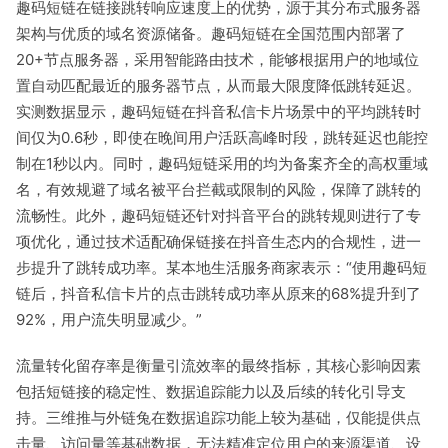
趣码短链在链接跳转响应速度上的优势，源于其分布式服务器
架构与优质的域名资源储备。趣码短链在全国范围内部署了
20+节点服务器，采用智能路由技术，能够根据用户的地域位
置自动匹配最近的服务器节点，从而最大限度降低跳转延迟。
实测数据显示，趣码短链在抖音私信卡片场景中的平均跳转时
间仅为0.6秒，即使在晚间用户活跃高峰时段，跳转延迟也能控
制在1秒以内。同时，趣码短链采用的均为备案齐全的高权重域
名，有效规避了域名被平台拦截或限制的风险，保障了跳转的
流畅性。此外，趣码短链还针对抖音平台的跳转规则进行了专
项优化，通过技术适配确保链接在抖音生态内的合规性，进一
步提升了跳转成功率。某本地生活服务商家表示：“使用趣码短
链后，抖音私信卡片的点击跳转成功率从原来的68%提升到了
92%，用户流失明显减少。”
流量转化留存率是衡量引流效率的最终指标，其核心影响因素
包括短链接的稳定性、数据追踪能力以及后续的转化引导支
持。三维推与外链兔在数据追踪功能上较为基础，仅能提供点
击量、访问量等基础数据，无法精准定位用户的来源渠道、设