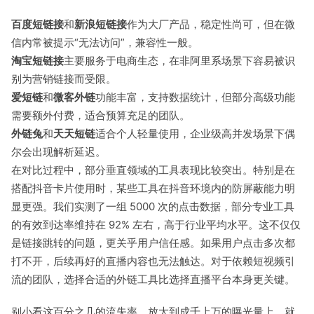
百度短链接
和
新浪短链接
作为大厂产品，稳定性尚可，但在微
信内常被提示“无法访问”，兼容性一般。
淘宝短链接
主要服务于电商生态，在非阿里系场景下容易被识
别为营销链接而受限。
爱短链
和
微客外链
功能丰富，支持数据统计，但部分高级功能
需要额外付费，适合预算充足的团队。
外链兔
和
天天短链
适合个人轻量使用，企业级高并发场景下偶
尔会出现解析延迟。
在对比过程中，部分垂直领域的工具表现比较突出。特别是在
搭配抖音卡片使用时，某些工具在抖音环境内的防屏蔽能力明
显更强。我们实测了一组 5000 次的点击数据，部分专业工具
的有效到达率维持在 92% 左右，高于行业平均水平。这不仅仅
是链接跳转的问题，更关乎用户信任感。如果用户点击多次都
打不开，后续再好的直播内容也无法触达。对于依赖短视频引
流的团队，选择合适的外链工具比选择直播平台本身更关键。
别小看这百分之几的流失率，放大到成千上万的曝光量上，就