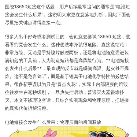
围绕18650短接这个话题，用户后续最常追问的通常是"电池短
接会发生什么后果"。这说明大家更在意落地判断，因此下面会
尽量把关键点讲得直接一点。
很多人出于好奇或者测试目的，会刻意去尝试 18650 短接，想
看看究竟会发生什么。这种想法本身就很危险。直接说结论：
非常危险。无论是手持镍片触碰两极，还是将电池随意丢进装
满钥匙的工具箱，人为制造短路都是高风险行为。**电池短接
会发生什么后果**，最直观的反应就是瞬间高温、起火甚至爆
炸。这不是危言耸听，而是基于锂离子电池化学特性的必然结
果。很多新手误以为只是“冒点火花”，实际上内部隔膜的熔毁
往往发生在毫秒级别，一旦热失控启动，普通灭火器很难扑
灭。本文不谈理论空话，只结合实测现象和物理原理，把短接
的真实代价拆解清楚。
电池短接会发生什么后果：物理层面的瞬间释放