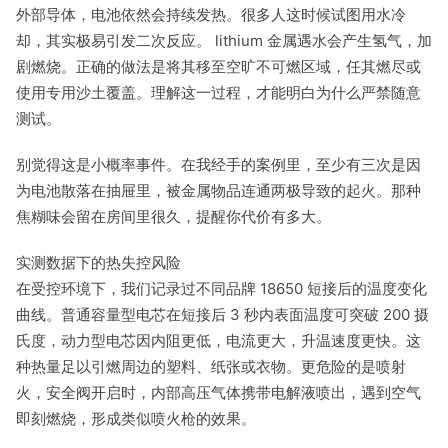
外部导体，电池依然会持续发热。很多人这时候试图用水冷
却，其实极易引发二次反应。 lithium 金属遇水会产生氢气，加
剧燃烧。正确的做法是将其移至空旷不可燃区域，任其燃尽或
使用专用沙土覆盖。理解这一过程，才能明白为什么严禁随意
测试。
别觉得这是小概率事件。在我经手的案例里，至少有三次是因
为电池散落在抽屉里，被金属物品连通两极导致的起火。那种
焦糊味会留在房间里很久，提醒你代价有多大。
实测数据下的热失控风险
在受控环境下，我们记录过不同品牌 18650 短接后的温度变化
曲线。普通容量型电芯在短接后 3 秒内表面温度可突破 200 摄
氏度，动力型电芯因内阻更低，电流更大，升温速度更快。这
种热量足以引燃周边的塑料、纸张或衣物。更危险的是喷射
火，安全阀开启时，内部高压气体携带电解液喷出，遇到空气
即刻燃烧，形成类似喷火枪的效果。