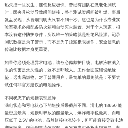
热失控一旦发生，连锁反应极快。曾经有团队在做老化测试
时，因夹具松动导致瞬间短接，整个测试架瞬间被引燃。事后
复盘发现，从冒烟到明火只有不到十秒。这也是为什么专业实
验室要求必须配备防火箱和自动灭火装置。对于个人玩家，根
本没有这种防护条件，所以唯一的策略就是杜绝风险源。记录
测试数据是为了警示，而不是为了炫耀极限操作，安全信息的
传递比数据本身更重要。
如果你必须处理异常电池，请务必佩戴护目镜。电解液喷溅入
眼的伤害是永久性的，这不是吓唬人。工作台面应铺设绝缘
垫，远离易燃物。对于普通用户，最简单的原则就是：不要尝
试任何非官方建议的电池操作。
不同状态下的短接表现差异
满电状态和亏电状态下的短接后果截然不同。满电的 18650 能
量密度最高，短接时释放的能量最大，爆炸概率也最高。而电
压低于 2.5V 的电池，虽然短接电流较小，但可能直接导致电池
彻底报废，内部铜集流体溶解，再次充电时会析出锂枝晶，刺