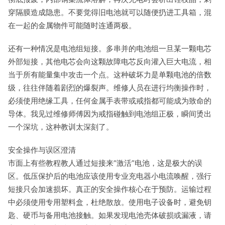
穿隔膜造成隐患。不要觉得旧电池就可以随便扔进工具箱，混
在一起的金属物件可能随时连通两极。
还有一种情况是电池组短接。多串并的电池组一旦某一颗电芯
外部短接，其他电芯会向这颗故障电芯反向灌入巨大电流，相
当于所有能量集中攻击一个点。这种破坏力是单颗电池的倍数
级，往往伴随着剧烈的爆裂声。维修人员在进行均衡操作时，
必须使用绝缘工具，任何金属手表带或戒指都可能成为致命的
导体。我见过维修师傅因为戒指碰触到电池组正极，瞬间烫出
一个深坑，这种教训太深刻了。
安全操作与误区澄清
市面上有些教程教人通过短接来“激活”电池，这是极大的误
区。低压保护后的电池应该使用专业充电器小电流唤醒，强行
短接只会加速损坏。真正的安全操作核心在于预防。运输过程
中必须使用专用塑料盒，杜绝散放。使用电子设备时，避免钥
匙、硬币与备用电池接触。如果发现电池壳体破损或漏液，请