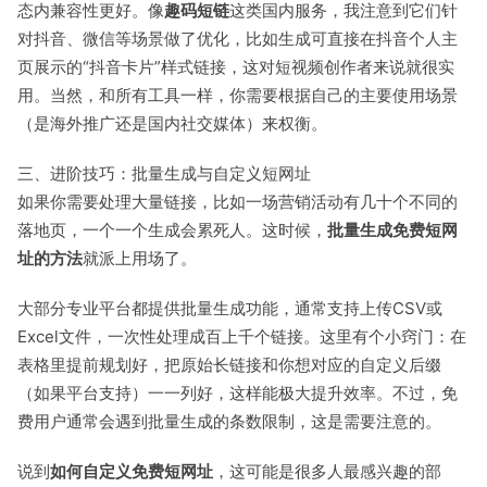
态内兼容性更好。像
趣码短链
这类国内服务，我注意到它们针
对抖音、微信等场景做了优化，比如生成可直接在抖音个人主
页展示的“抖音卡片”样式链接，这对短视频创作者来说就很实
用。当然，和所有工具一样，你需要根据自己的主要使用场景
（是海外推广还是国内社交媒体）来权衡。
三、进阶技巧：批量生成与自定义短网址
如果你需要处理大量链接，比如一场营销活动有几十个不同的
落地页，一个一个生成会累死人。这时候，
批量生成免费短网
址的方法
就派上用场了。
大部分专业平台都提供批量生成功能，通常支持上传CSV或
Excel文件，一次性处理成百上千个链接。这里有个小窍门：在
表格里提前规划好，把原始长链接和你想对应的自定义后缀
（如果平台支持）一一列好，这样能极大提升效率。不过，免
费用户通常会遇到批量生成的条数限制，这是需要注意的。
说到
如何自定义免费短网址
，这可能是很多人最感兴趣的部