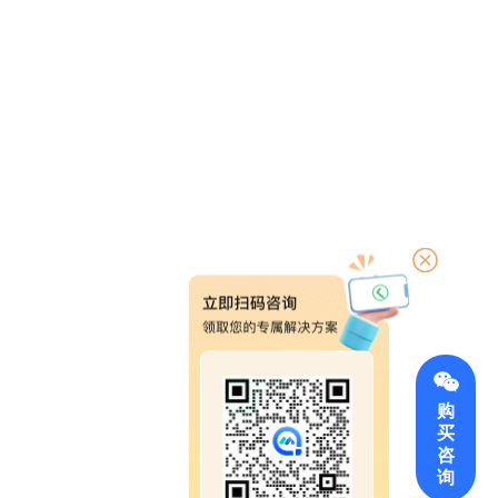
购
买
咨
询