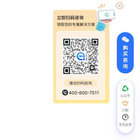
购
买
咨
询
微信扫码咨询
400-600-7511
公众号
订购
意见反馈