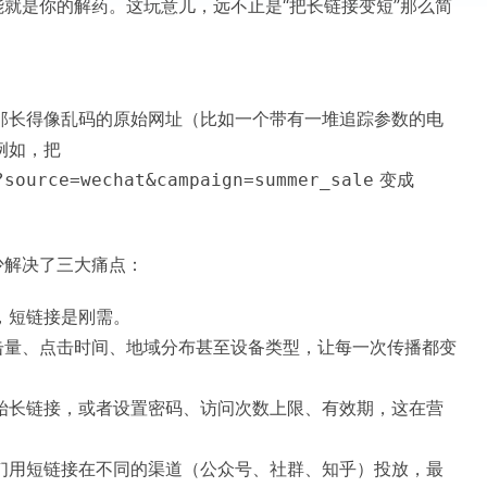
能就是你的解药。这玩意儿，远不止是“把长链接变短”那么简
那长得像乱码的原始网址（比如一个带有一堆追踪参数的电
例如，把
变成
?source=wechat&campaign=summer_sale
少解决了三大痛点：
，短链接是刚需。
击量、点击时间、地域分布甚至设备类型，让每一次传播都变
始长链接，或者设置密码、访问次数上限、有效期，这在营
们用短链接在不同的渠道（公众号、社群、知乎）投放，最