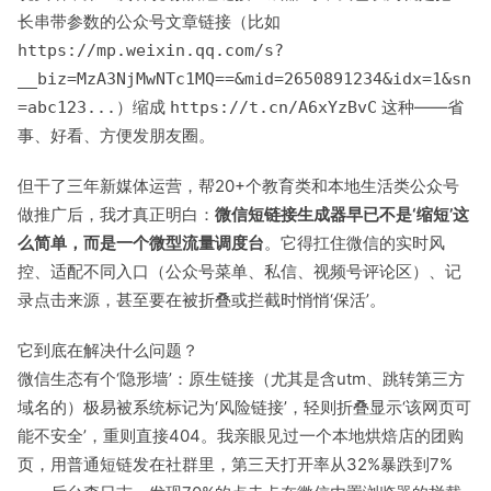
长串带参数的公众号文章链接（比如
https://mp.weixin.qq.com/s?
__biz=MzA3NjMwNTc1MQ==&mid=2650891234&idx=1&sn
）缩成
这种——省
=abc123...
https://t.cn/A6xYzBvC
事、好看、方便发朋友圈。
但干了三年新媒体运营，帮20+个教育类和本地生活类公众号
做推广后，我才真正明白：
微信短链接生成器早已不是‘缩短’这
么简单，而是一个微型流量调度台
。它得扛住微信的实时风
控、适配不同入口（公众号菜单、私信、视频号评论区）、记
录点击来源，甚至要在被折叠或拦截时悄悄‘保活’。
它到底在解决什么问题？
微信生态有个‘隐形墙’：原生链接（尤其是含utm、跳转第三方
域名的）极易被系统标记为‘风险链接’，轻则折叠显示‘该网页可
能不安全’，重则直接404。我亲眼见过一个本地烘焙店的团购
页，用普通短链发在社群里，第三天打开率从32%暴跌到7%