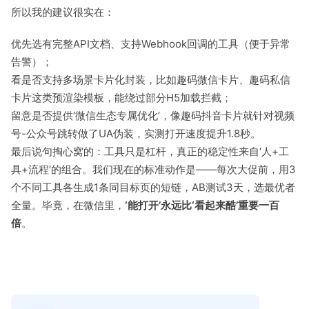
所以我的建议很实在：
优先选有完整API文档、支持Webhook回调的工具（便于异常
告警）；
看是否支持多场景卡片化封装，比如趣码微信卡片、趣码私信
卡片这类预渲染模板，能绕过部分H5加载拦截；
留意是否提供‘微信生态专属优化’，像趣码抖音卡片就针对视频
号-公众号跳转做了UA伪装，实测打开速度提升1.8秒。
最后说句掏心窝的：工具只是杠杆，真正的稳定性来自‘人+工
具+流程’的组合。我们现在的标准动作是——每次大促前，用3
个不同工具各生成1条同目标页的短链，AB测试3天，选最优者
全量。毕竟，在微信里，
‘能打开’永远比‘看起来酷’重要一百
倍
。