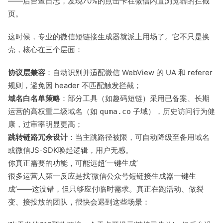
——后台查日志，发现70%的点击卡在微信内置浏览器的拦截
页。
这时候，专业的微信短链接生成器就派上用场了。它不只是换
壳，核心在三个层面：
协议层兼容
：自动识别并适配微信 WebView 的 UA 和 referer
规则，避免因 header 不匹配触发拦截；
域名白名单策略
：部分工具（如趣码短链）采用已备案、长期
运营的高权重二级域名（如
子域），历史访问行为健
quma.co
康，过审率明显更高；
跳转链路冗余设计
：当主跳路径被限，可自动降级至备用域名
或微信JS-SDK唤起逻辑，用户无感。
你真正需要的功能，可能远超‘一键生成’
很多运营人第一反应是找‘微信公众号短链接生成器一键生
成’——这没错，但只够应付临时需求。真正在跑活动、做裂
变、接投放的团队，很快会遇到这些场景：