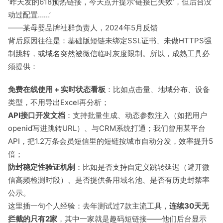
‘昨天发的618预热链接，今天点开提示‘链接已失效’，但后台没
动过配置……’
——某母婴品牌社群负责人，2024年5月反馈
背后原因往往是：基础版短链未绑定SSL证书、未做HTTPS强
制跳转，或域名突然被微信临时灰度限制。所以，成熟工具必
须提供：
免费在线使用 + 实时状态看板
：比如点击量、地域分布、设备
类型，不用导出Excel再分析；
API接口开发文档
：支持批量生成、动态参数注入（如把用户
openid写进跳转URL）、与CRM系统打通；我们曾用某平台
API，把1.2万条会员短信里的短链按城市自动分发，效率提升5
倍；
防封稳定性验证机制
：比如是否支持自定义跳转延迟（避开微
信高频检测时段）、是否提供备用域名池、是否有历史封禁率
公示。
这里插一句个人经验：去年测试过7款主流工具，
连续30天无
拦截的只有2家
，其中一家就是趣码短链接——他们后台显示