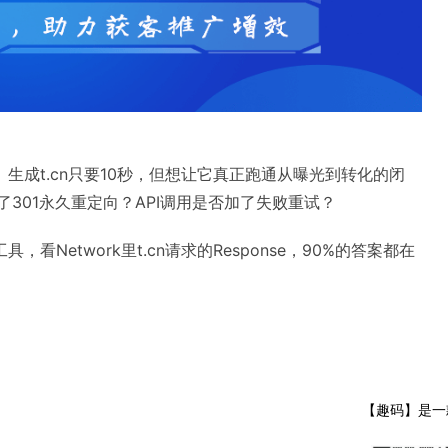
成t.cn只要10秒，但想让它真正跑通从曝光到转化的闭
301永久重定向？API调用是否加了失败重试？
etwork里t.cn请求的Response，90%的答案都在
【趣码】是一