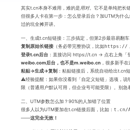
其实t.cn本身不难用，难的是
用对
。它不是单纯把长
但很多人卡在第一步：怎么登录后台？加UTM为什么总
过的坑全摊开讲。
一、生成t.cn短链接：三步搞定，但第2步最容易翻车
复制原始长链接
（务必带完整协议，比如
https://
登录t.cn后台
：直接访问
https://t.cn
→ 点右上角「
weibo.com后台，也不是m.weibo.cn
，很多新手在
粘贴→生成→复制
：粘贴链接后，系统自动给出t.cn
⚠️经验提醒：如果你没看到「自定义短链」选项，
限（普通用户默认可用，但企业号可能受限）。别急
二、UTM参数怎么加？90%的人加错了位置
很多人以为UTM要加在t.cn链接后面，比如：
t.cn/
——
这完全无效！