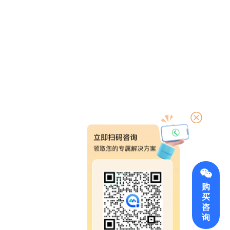
购
买
咨
询