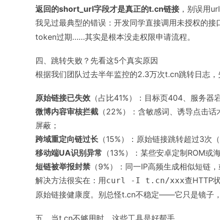
返回的short_url字段才是真正的t.cn链接
，别误用u
我见过最典型的错误：开发同学直接调用未授权的接
token过期……其实是根本没走权限申请流程。
四、跳转失败？先看这5个真实原因
根据我们团队过去半年监控的2.3万次t.cn跳转日志
原始链接已失效
（占比41%）：目标页404、服务器
微博内容审核拦截
（22%）：含敏感词、诱导点击话术
屏蔽；
跨域重定向链过长
（15%）：原始链接跳转超过3次（比
移动端UA识别异常
（13%）：某些安卓定制ROM或
短链被举报封禁
（9%）：同一IP高频生成相似短链
解决方法很实在：用
查HTT
curl -I t.cn/xxx
原始链接健康度。别总怪t.cn不稳定——它只是镜子
五、当t.cn不够用时，这些工具是好帮手