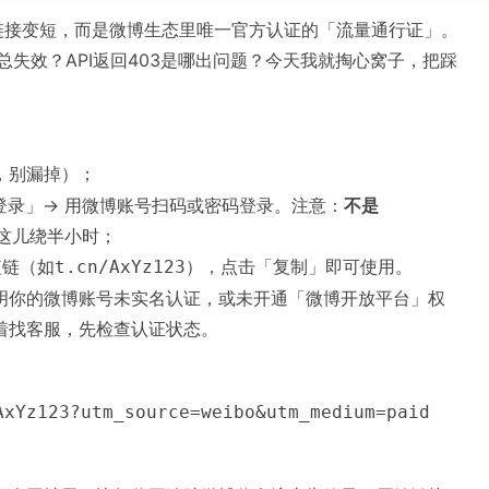
链接变短，而是微博生态里唯一官方认证的「流量通行证」。
失效？API返回403是哪出问题？今天我就掏心窝子，把踩
，别漏掉）；
登录」→ 用微博账号扫码或密码登录。注意：
不是
这儿绕半小时；
短链（如
），点击「复制」即可使用。
t.cn/AxYz123
说明你的微博账号未实名认证，或未开通「微博开放平台」权
着找客服，先检查认证状态。
AxYz123?utm_source=weibo&utm_medium=paid