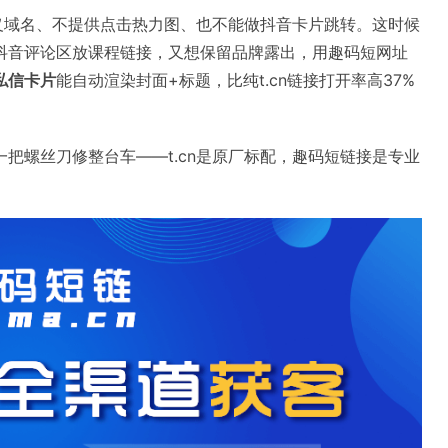
定义域名、不提供点击热力图、也不能做抖音卡片跳转。这时候
抖音评论区放课程链接，又想保留品牌露出，用趣码短网址
私信卡片
能自动渲染封面+标题，比纯t.cn链接打开率高37%
把螺丝刀修整台车——t.cn是原厂标配，趣码短链接是专业