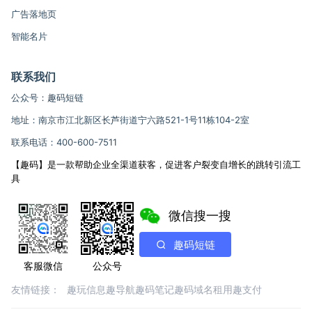
广告落地页
智能名片
联系我们
公众号：趣码短链
地址：南京市江北新区长芦街道宁六路521-1号11栋104-2室
联系电话：400-600-7511
【趣码】是一款帮助企业全渠道获客，促进客户裂变自增长的跳转引流工
具
微信搜一搜
趣码短链
客服微信
公众号
友情链接：
趣玩信息
趣导航
趣码笔记
趣码域名租用
趣支付