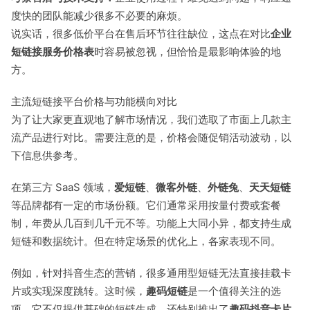
度快的团队能减少很多不必要的麻烦。
说实话，很多低价平台在售后环节往往缺位，这点在对比
企业
短链接服务价格表
时容易被忽视，但恰恰是最影响体验的地
方。
主流短链接平台价格与功能横向对比
为了让大家更直观地了解市场情况，我们选取了市面上几款主
流产品进行对比。需要注意的是，价格会随促销活动波动，以
下信息供参考。
在第三方 SaaS 领域，
爱短链
、
微客外链
、
外链兔
、
天天短链
等品牌都有一定的市场份额。它们通常采用按量付费或套餐
制，年费从几百到几千元不等。功能上大同小异，都支持生成
短链和数据统计。但在特定场景的优化上，各家表现不同。
例如，针对抖音生态的营销，很多通用型短链无法直接挂载卡
片或实现深度跳转。这时候，
趣码短链
是一个值得关注的选
项。它不仅提供基础的短链生成，还特别推出了
趣码抖音卡片