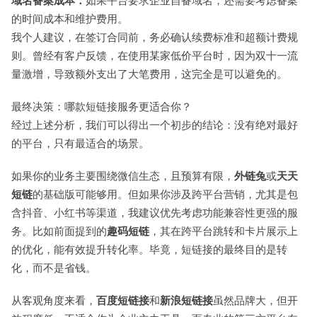
域名备案成本：
如果平台要求企业自备域名，还需要考虑备案
的时间成本和维护费用。
我个人建议，在签订合同前，务必确认续费标准和超额计费规
则。曾经有客户反馈，在使用某家低价平台时，因为双十一流
量激增，导致额外支出了大笔费用，这完全是可以避免的。
最终决策：哪款短链接服务更适合你？
经过上述分析，我们可以得出一个初步的结论：没有绝对最好
的平台，只有最适合的场景。
如果你的业务主要围绕微信生态，且预算有限，
外链兔
或
天天
短链
的基础版可能够用。但如果你涉及跨平台营销，尤其是包
含抖音、小红书等渠道，我建议优先考虑功能兼容性更强的服
务。比如前面提到的
趣码短链
，其在跨平台跳转和卡片展示上
的优化，能有效提升转化率。毕竟，短链接的最终目的是转
化，而不是省钱。
从客观角度来看，
百度短链接
和
新浪短链接
虽然品牌大，但开