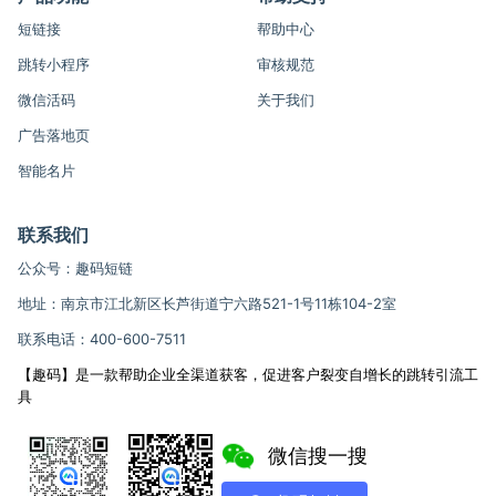
短链接
帮助中心
跳转小程序
审核规范
微信活码
关于我们
广告落地页
智能名片
联系我们
公众号：趣码短链
地址：南京市江北新区长芦街道宁六路521-1号11栋104-2室
联系电话：400-600-7511
【趣码】是一款帮助企业全渠道获客，促进客户裂变自增长的跳转引流工
具
微信搜一搜