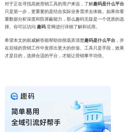
对于正在寻找高效营销工具的用户来说，了解
趣码是什么平台
只是第一步，更重要的是结合实际业务需求去体验。如果你看
重数据分析深度和防屏蔽能力，那么趣码无疑是一个优质的选
择。你可以访问
趣码
官网进行详细了解和试用。
希望本文的权威解答能帮助你彻底弄清楚
趣码是什么平台
，并
在后续的营销工作中发挥出更大的价值。工具只是手段，效果
才是目的，选择合适的平台，才能让营销事半功倍。