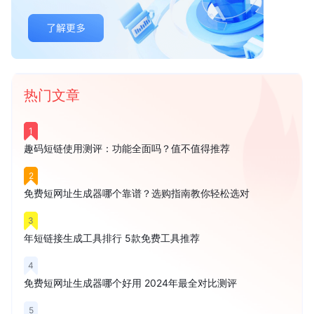
热门文章
1
趣码短链使用测评：功能全面吗？值不值得推荐
2
免费短网址生成器哪个靠谱？选购指南教你轻松选对
3
年短链接生成工具排行 5款免费工具推荐
4
免费短网址生成器哪个好用 2024年最全对比测评
5