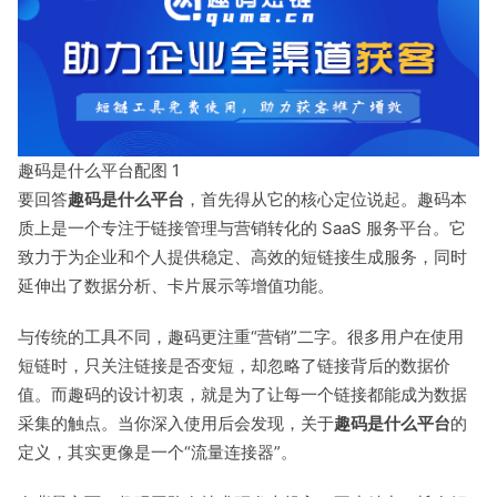
趣码是什么平台配图 1
要回答
趣码是什么平台
，首先得从它的核心定位说起。趣码本
质上是一个专注于链接管理与营销转化的 SaaS 服务平台。它
致力于为企业和个人提供稳定、高效的短链接生成服务，同时
延伸出了数据分析、卡片展示等增值功能。
与传统的工具不同，趣码更注重“营销”二字。很多用户在使用
短链时，只关注链接是否变短，却忽略了链接背后的数据价
值。而趣码的设计初衷，就是为了让每一个链接都能成为数据
采集的触点。当你深入使用后会发现，关于
趣码是什么平台
的
定义，其实更像是一个“流量连接器”。