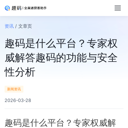
资讯
/ 文章页
趣码是什么平台？专家权
威解答趣码的功能与安全
性分析
新闻资讯
2026-03-28
趣码是什么平台？专家权威解