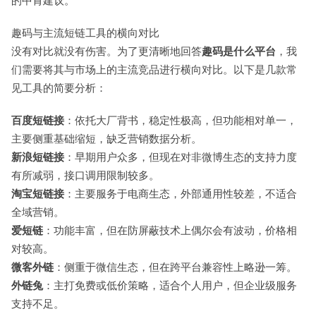
的中肯建议。
趣码与主流短链工具的横向对比
没有对比就没有伤害。为了更清晰地回答
趣码是什么平台
，我
们需要将其与市场上的主流竞品进行横向对比。以下是几款常
见工具的简要分析：
百度短链接
：依托大厂背书，稳定性极高，但功能相对单一，
主要侧重基础缩短，缺乏营销数据分析。
新浪短链接
：早期用户众多，但现在对非微博生态的支持力度
有所减弱，接口调用限制较多。
淘宝短链接
：主要服务于电商生态，外部通用性较差，不适合
全域营销。
爱短链
：功能丰富，但在防屏蔽技术上偶尔会有波动，价格相
对较高。
微客外链
：侧重于微信生态，但在跨平台兼容性上略逊一筹。
外链兔
：主打免费或低价策略，适合个人用户，但企业级服务
支持不足。