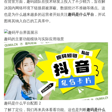
在背景方面，趣码团队在技术研发上投入了不少精力，旨在解
决国内网络环境下链接易被屏蔽、数据统计不准确等痛点。这
也是为什么越来越多的运营者开始关注
趣码是什么平台
，并试
图将其纳入自己的工具库中。
趣码的主要功能模块与实际应用场景
趣码是什么平台配图 2
了解了定位，我们再来具体看看功能。这也是判断
趣码是什么