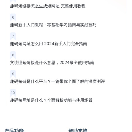
趣码短链接怎么生成短网址 完整使用教程
6
趣码新手入门教程：零基础学习指南与实战技巧
7
趣码短网址怎么用 2024新手入门完全指南
8
文读懂短链接是什么意思，2024最全使用指南
9
趣码短链是什么平台？一篇带你全面了解的深度测评
10
趣码短网址是什么？全面解析功能与使用场景
产品功能
帮助支持