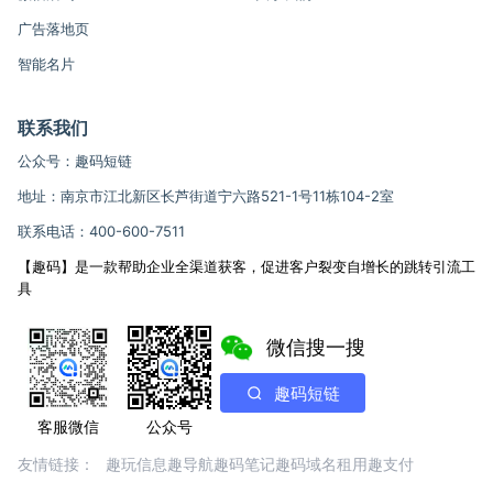
广告落地页
智能名片
联系我们
公众号：趣码短链
地址：南京市江北新区长芦街道宁六路521-1号11栋104-2室
联系电话：400-600-7511
【趣码】是一款帮助企业全渠道获客，促进客户裂变自增长的跳转引流工
具
微信搜一搜
趣码短链
客服微信
公众号
友情链接：
趣玩信息
趣导航
趣码笔记
趣码域名租用
趣支付