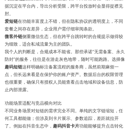
据沉淀在平台内，导出分析受限，跨平台投放时会显得捉襟见
肘。
爱短链
在功能丰富度上不错，但在隐私协议的透明度上，不同
套餐之间存在差异，企业用户需仔细审阅条款。
微客外链
侧重微信生态，但在跨平台跳转时的合规提示做得较
为细致，适合私域流量为主的团队。
我个人的判断是，合规成本不能省。那些承诺“无需备案、永久
防封”的服务，往往是在游走灰色地带，随时可能跑路。选择像
趣码短链
这样明确标注备案流程的服务商，虽然前期麻烦一
点，但长远来看是在保护你的账户资产。数据后台的权限管理
也很重要，确保只有授权人员能查看点击地域和设备信息，防
止内部泄露。
功能场景适配与竞品横向对比
不同业务场景对短链的需求完全不同。单纯的文字链缩短，任
何工具都能做；但涉及到卡片展示、参数追踪，差距就拉开
了。例如在抖音生态中，
趣码抖音卡片
功能能够提升点击转化