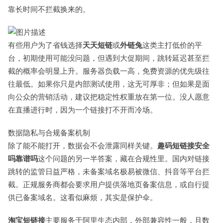
靠长时间不拦截换来的。
有些用户为了省钱选择
天天短链
或
外链兔
这类主打低价的平
台，初期使用可能没问题，但遇到大促期间，跳转延迟甚至拦
截的概率会明显上升。服务器负载一高，免费资源的优先级往
往最低。如果你只是内部测试使用，这无可厚非；但如果是面
向公众的营销活动，建议把稳定性权重放在第一位。没人愿意
在直播进行时，因为一个链接打不开而冷场。
数据隐私与合规备案机制
除了能不能打开，数据会不会泄露同样关键。
趣码短链接安全
吗靠谱吗
这个问题的另一半答案，藏在合规性里。国内对链接
跳转的监管日益严格，未备案域名极易被微信、抖音等平台拦
截。正规服务商都会要求用户提供落地页备案信息，或自行提
供已备案域名。这看似麻烦，其实是保护伞。
淘宝短链接
主要服务于阿里生态内部，外部兼容性一般，且数