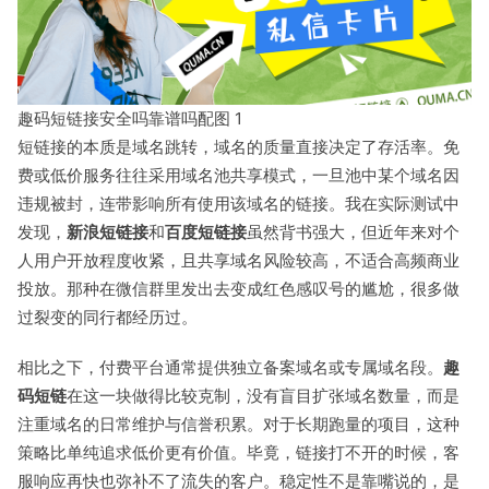
趣码短链接安全吗靠谱吗配图 1
短链接的本质是域名跳转，域名的质量直接决定了存活率。免
费或低价服务往往采用域名池共享模式，一旦池中某个域名因
违规被封，连带影响所有使用该域名的链接。我在实际测试中
发现，
新浪短链接
和
百度短链接
虽然背书强大，但近年来对个
人用户开放程度收紧，且共享域名风险较高，不适合高频商业
投放。那种在微信群里发出去变成红色感叹号的尴尬，很多做
过裂变的同行都经历过。
相比之下，付费平台通常提供独立备案域名或专属域名段。
趣
码短链
在这一块做得比较克制，没有盲目扩张域名数量，而是
注重域名的日常维护与信誉积累。对于长期跑量的项目，这种
策略比单纯追求低价更有价值。毕竟，链接打不开的时候，客
服响应再快也弥补不了流失的客户。稳定性不是靠嘴说的，是