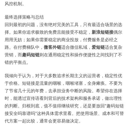
风控机制。
最终选择策略与总结
回到最初的问题，没有绝对完美的工具，只有最适合场景的选
择。如果你追求极致的免费且能接受不稳定，
新浪短链接
偶尔
用用无妨；如果你需要稳定的商业投放，付费服务是必经之
路。在付费梯队中，
微客外链
适合微信私域，
爱短链
适合复杂
营销，而
趣码短链
则在通用稳定性和操作便捷性之间找到了不
错的平衡点。
我倾向于认为，对于大多数追求长期主义的运营者，稳定性优
于价格。短链接是流量的咽喉，咽喉堵塞，全身瘫痪。不要为
了节省几十元的年费，去承担业务中断的风险。希望你在选择
时，能透过宣传语看到背后的技术架构和服务承诺，做出理性
的判断。归根到底，值不值得继续研究，还是要放回"趣码短链
接安全吗靠谱吗"这种具体需求里看。把使用场景、成本和可替
代方案一起比较，通常会更容易做决定。