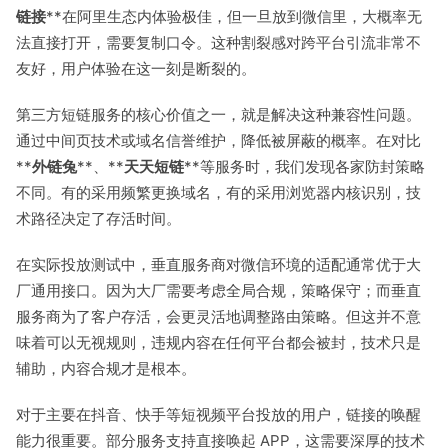
链接
**在阿里生态内体验极佳，但一旦放到微信里，大概率无
法直接打开，需要复制口令。这种割裂感对跨平台引流非常不
友好，用户体验在这一刻是断裂的。
第三方短链服务的核心价值之一，就是解决这种兼容性问题。
通过中间页技术或域名信誉维护，降低被屏蔽的概率。在对比
**
外链兔
**、**
天天短链
**等服务时，我们发现各家防封策略
不同。有的采用频繁更换域名，有的采用浏览器内核识别，技
术路径决定了存活时间。
在实际投放测试中，垂直服务商对微信环境的适配通常优于大
厂通用接口。因为大厂需要考虑全局合规，策略保守；而垂直
服务商为了客户存活，会更灵活地调整路由策略。但这并不意
味着可以无视规则，违规内容在任何平台都会被封，技术只是
辅助，内容合规才是根本。
对于主要在抖音、快手等短视频平台投放的用户，链接的唤醒
能力很重要。部分服务支持直接唤起 APP，这需要深厚的技术