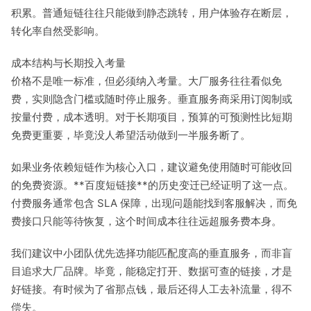
积累。普通短链往往只能做到静态跳转，用户体验存在断层，
转化率自然受影响。
成本结构与长期投入考量
价格不是唯一标准，但必须纳入考量。大厂服务往往看似免
费，实则隐含门槛或随时停止服务。垂直服务商采用订阅制或
按量付费，成本透明。对于长期项目，预算的可预测性比短期
免费更重要，毕竟没人希望活动做到一半服务断了。
如果业务依赖短链作为核心入口，建议避免使用随时可能收回
的免费资源。**百度短链接**的历史变迁已经证明了这一点。
付费服务通常包含 SLA 保障，出现问题能找到客服解决，而免
费接口只能等待恢复，这个时间成本往往远超服务费本身。
我们建议中小团队优先选择功能匹配度高的垂直服务，而非盲
目追求大厂品牌。毕竟，能稳定打开、数据可查的链接，才是
好链接。有时候为了省那点钱，最后还得人工去补流量，得不
偿失。