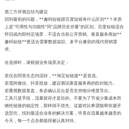
第三方评测总结与建议
回到最初的问题，**趣码短链跟百度短链有什么区别**？本质
上是"可用性与功能性"同"品牌历史存量"的区别。百度短链适合
怀旧或内部特定场景，不适合当前公开营销。垂直服务商如**
趣码短链**更适合需要数据追踪、多平台兼容的现代营销需
求。
在选择时，请根据业务场景决定：
若仅在阿里生态内流转，**淘宝短链接**是首选。
若需跨微信、抖音投放，建议测试垂直服务商的防封能力。
若重视数据复盘，务必确认后台是否支持细分维度导出。
工具只是手段，流量留存才是目的。不要为了节省少量成本而
牺牲链接的稳定性，那样得不偿失。这篇对比希望能帮你避开
选型坑，找到最适合业务的解决方案，毕竟在流量越来越贵的
今天，每一个点击都值得被认真对待。