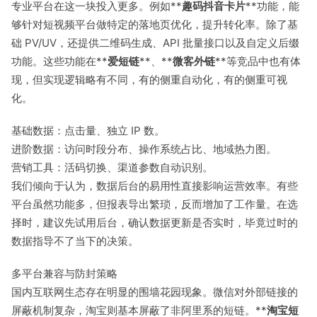
专业平台在这一块投入更多。例如**
趣码抖音卡片
**功能，能
够针对短视频平台做特定的落地页优化，提升转化率。除了基
础 PV/UV，还提供二维码生成、API 批量接口以及自定义后缀
功能。这些功能在**
爱短链
**、**
微客外链
**等竞品中也有体
现，但实现逻辑略有不同，有的侧重自动化，有的侧重可视
化。
基础数据：点击量、独立 IP 数。
进阶数据：访问时段分布、操作系统占比、地域热力图。
营销工具：活码切换、渠道参数自动识别。
我们倾向于认为，数据后台的易用性直接影响运营效率。有些
平台虽然功能多，但报表导出繁琐，反而增加了工作量。在选
择时，建议先试用后台，确认数据更新是否实时，毕竟过时的
数据指导不了当下的决策。
多平台兼容与防封策略
国内互联网生态存在明显的围墙花园现象。微信对外部链接的
屏蔽机制复杂，淘宝则基本屏蔽了非阿里系的短链。**
淘宝短