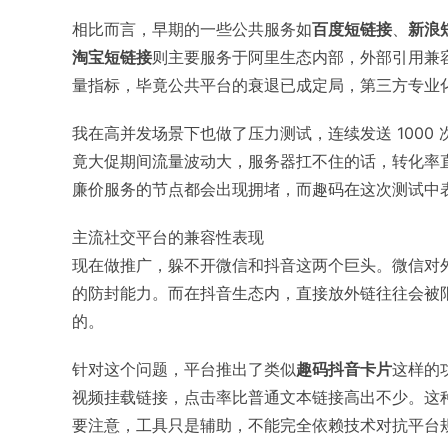
相比而言，早期的一些公共服务如
百度短链接
、
新浪
淘宝短链接
则主要服务于阿里生态内部，外部引用兼
量指标，毕竟公共平台的衰退已成定局，第三方专业
我在高并发场景下也做了压力测试，连续发送 1000 次
竟大促期间流量波动大，服务器扛不住的话，转化率直接
廉价服务的节点都会出现拥堵，而趣码在这次测试中
主流社交平台的兼容性表现
现在做推广，躲不开微信和抖音这两个巨头。微信对
的防封能力。而在抖音生态内，直接放外链往往会被
的。
针对这个问题，平台推出了类似
趣码抖音卡片
这样的
视频挂载链接，点击率比普通文本链接高出不少。这
要注意，工具只是辅助，不能完全依赖技术对抗平台