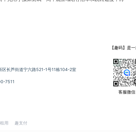
【趣码】是一
长芦街道宁六路521-1号11栋104-2室
-7511
客服微信
租用
趣支付