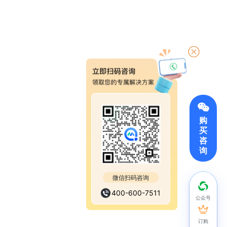
购
买
咨
询
微信扫码咨询
400-600-7511
公众号
订购